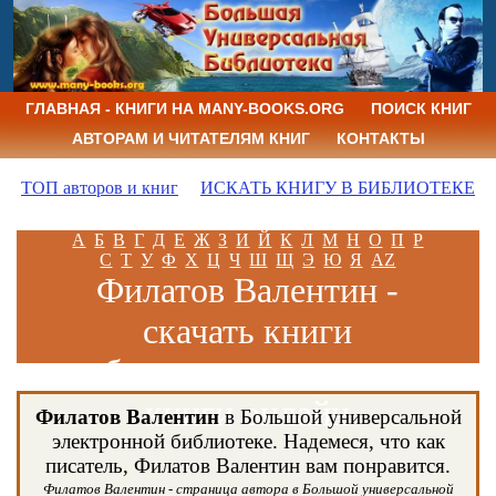
ГЛАВНАЯ - КНИГИ НА MANY-BOOKS.ORG
ПОИСК КНИГ
АВТОРАМ И ЧИТАТЕЛЯМ КНИГ
КОНТАКТЫ
ТОП авторов и книг
ИСКАТЬ КНИГУ В БИБЛИОТЕКЕ
А
Б
В
Г
Д
Е
Ж
З
И
Й
К
Л
М
Н
О
П
Р
С
Т
У
Ф
Х
Ц
Ч
Ш
Щ
Э
Ю
Я
AZ
Филатов Валентин -
скачать книги
бесплатно и читать
книги онлайн
Филатов Валентин
в Большой универсальной
электронной библиотеке. Надемеся, что как
писатель, Филатов Валентин вам понравится.
Филатов Валентин - страница автора в Большой универсальной