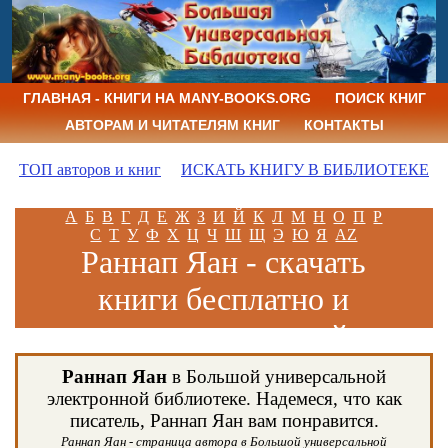
ГЛАВНАЯ - КНИГИ НА MANY-BOOKS.ORG
ПОИСК КНИГ
АВТОРАМ И ЧИТАТЕЛЯМ КНИГ
КОНТАКТЫ
ТОП авторов и книг
ИСКАТЬ КНИГУ В БИБЛИОТЕКЕ
А
Б
В
Г
Д
Е
Ж
З
И
Й
К
Л
М
Н
О
П
Р
С
Т
У
Ф
Х
Ц
Ч
Ш
Щ
Э
Ю
Я
AZ
Раннап Яан - скачать
книги бесплатно и
читать книги онлайн
Раннап Яан
в Большой универсальной
электронной библиотеке. Надемеся, что как
писатель, Раннап Яан вам понравится.
Раннап Яан - страница автора в Большой универсальной