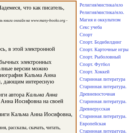
Религия/мистика/нло
демеся, что как писатель,
Религия/мистика/нло.
Магия и оккультизм
 книги онлайн на www.many-books.org -
Секс учеба
Спорт
Спорт. Бодибилдинг
сь, в этой электронной
Спорт. Карточные игры
Спорт. Рыболовный
 обычных электронных
Спорт. Футбол
олные версии можно
Спорт. Хоккей
 биография Кальма Анна
Старинная литература
ом, дающим интересную
Старинная литература.
иги автора
Кальма Анна
Древневосточная
а Анна Иосифовна на своей
Старинная литература.
Древнерусская
книги Кальма Анна Иосифовна,
Старинная литература.
Европейская
, рассказы, скачать, читать,
Старинная литература.