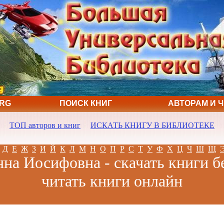
ORG
ПОИСК КНИГ
АВТОРАМ И 
ТОП авторов и книг
ИСКАТЬ КНИГУ В БИБЛИОТЕКЕ
Д
Е
Ж
З
И
Й
К
Л
М
Н
О
П
Р
С
Т
У
Ф
Х
Ц
Ч
Ш
Щ
на Иосифовна - скачать книги б
читать книги онлайн