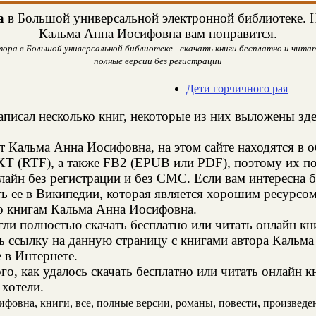
а
в Большой универсальной электронной библиотеке. На
Кальма Анна Иосифовна вам понравится.
ора в Большой универсальной библиотеке - скачать книги бесплатно и читать
полные версии без регистрации
Дети горчичного рая
писал несколько книг, некоторые из них выложены зде
т Кальма Анна Иосифовна, на этом сайте находятся в
XT (RTF), а также FB2 (EPUB или PDF), поэтому их п
нлайн без регистрации и без СМС. Если вам интересна
ь ее в Википедии, которая является хорошим ресурс
о книгам Кальма Анна Иосифовна.
и полностью скачать бесплатно или читать онлайн кн
ь ссылку на данную страницу с книгами автора Кальм
е в Интернете.
го, как удалось скачать бесплатно или читать онлайн 
 хотели.
овна, книги, все, полные версии, романы, повести, произведения