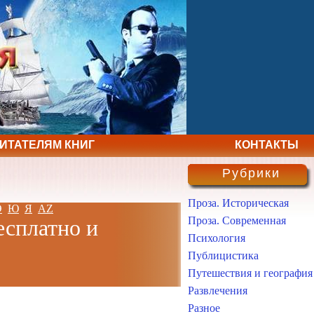
ЧИТАТЕЛЯМ КНИГ
КОНТАКТЫ
Рубрики
Проза. Историческая
Э
Ю
Я
AZ
Проза. Современная
есплатно и
Психология
Публицистика
Путешествия и география
Развлечения
Разное