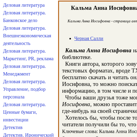
Деловая литература
Кальма Анна Иосифовн
Деловая литература.
Банковское дело
Кальма Анна Иосифовна - страница авт
Деловая литература.
Внешнеэкономическая
Черная Салли
деятельность
Кальма Анна Иосифовна
на
Деловая литература.
библиотеке.
Маркетинг, PR, реклама
Книги автора, которого зову
Деловая литература.
текстовых форматах, вроде T
Менеджмент
бесплатно скачать и читать о
Деловая литература.
Иосифовна, то можно поискат
Управление, подбор
информацию, в том числе и п
персонала
Чтобы ваши друзья тоже могл
Иосифовна
, можно проставит
Деловая литература.
где-нибудь на своей страничк
Ценные бумаги,
Хотелось бы, чтобы после то
инвестиции
читатели получили бы то, что
Детектив
Ключевые слова: Кальма Анна Иосиф
Детектив. Иронический