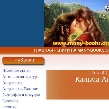
ГЛАВНАЯ - КНИГИ НА MANY-BOOKS.
Рубрики
Полезные статьи
А
Б
В
Г
Античная литература
Кальма Ан
Астрология
Астрология. Гадание
Биографии и мемуары
Биология
Боевики