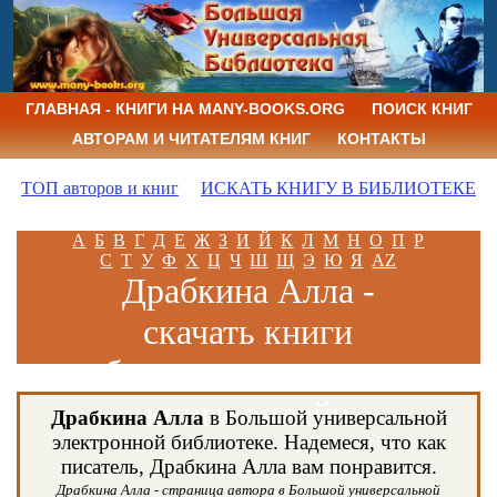
ГЛАВНАЯ - КНИГИ НА MANY-BOOKS.ORG
ПОИСК КНИГ
АВТОРАМ И ЧИТАТЕЛЯМ КНИГ
КОНТАКТЫ
ТОП авторов и книг
ИСКАТЬ КНИГУ В БИБЛИОТЕКЕ
А
Б
В
Г
Д
Е
Ж
З
И
Й
К
Л
М
Н
О
П
Р
С
Т
У
Ф
Х
Ц
Ч
Ш
Щ
Э
Ю
Я
AZ
Драбкина Алла -
скачать книги
бесплатно и читать
книги онлайн
Драбкина Алла
в Большой универсальной
электронной библиотеке. Надемеся, что как
писатель, Драбкина Алла вам понравится.
Драбкина Алла - страница автора в Большой универсальной