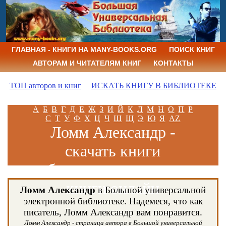
ГЛАВНАЯ - КНИГИ НА MANY-BOOKS.ORG
ПОИСК КНИГ
АВТОРАМ И ЧИТАТЕЛЯМ КНИГ
КОНТАКТЫ
ТОП авторов и книг
ИСКАТЬ КНИГУ В БИБЛИОТЕКЕ
А
Б
В
Г
Д
Е
Ж
З
И
Й
К
Л
М
Н
О
П
Р
С
Т
У
Ф
Х
Ц
Ч
Ш
Щ
Э
Ю
Я
AZ
Ломм Александр -
скачать книги
бесплатно и читать
книги онлайн
Ломм Александр
в Большой универсальной
электронной библиотеке. Надемеся, что как
писатель, Ломм Александр вам понравится.
Ломм Александр - страница автора в Большой универсальной