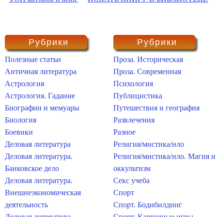
Рубрики
Рубрики
Полезные статьи
Проза. Историческая
Античная литература
Проза. Современная
Астрология
Психология
Астрология. Гадание
Публицистика
Биографии и мемуары
Путешествия и география
Биология
Развлечения
Боевики
Разное
Деловая литература
Религия/мистика/нло
Деловая литература.
Религия/мистика/нло. Магия и
Банковское дело
оккультизм
Деловая литература.
Секс учеба
Внешнеэкономическая
Спорт
деятельность
Спорт. Бодибилдинг
Деловая литература.
Спорт. Карточные игры