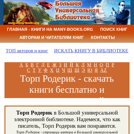
ГЛАВНАЯ - КНИГИ НА MANY-BOOKS.ORG
ПОИСК КНИГ
АВТОРАМ И ЧИТАТЕЛЯМ КНИГ
КОНТАКТЫ
ТОП авторов и книг
ИСКАТЬ КНИГУ В БИБЛИОТЕКЕ
А
Б
В
Г
Д
Е
Ж
З
И
Й
К
Л
М
Н
О
П
Р
С
Т
У
Ф
Х
Ц
Ч
Ш
Щ
Э
Ю
Я
AZ
Торп Родерик - скачать
книги бесплатно и
читать книги онлайн
Торп Родерик
в Большой универсальной
электронной библиотеке. Надемеся, что как
писатель, Торп Родерик вам понравится.
Торп Родерик - страница автора в Большой универсальной