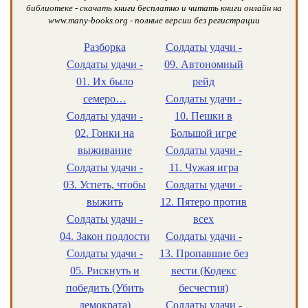
библиотеке - скачать книги бесплатно и читать книги онлайн на
www.many-books.org - полные версии без регистрации
Разборка
Солдаты удачи -
Солдаты удачи -
09. Автономный
01. Их было
рейд
семеро…
Солдаты удачи -
Солдаты удачи -
10. Пешки в
02. Гонки на
Большой игре
выживание
Солдаты удачи -
Солдаты удачи -
11. Чужая игра
03. Успеть, чтобы
Солдаты удачи -
выжить
12. Пятеро против
Солдаты удачи -
всех
04. Закон подлости
Солдаты удачи -
Солдаты удачи -
13. Пропавшие без
05. Рискнуть и
вести (Кодекс
победить (Убить
бесчестия)
демократа)
Солдаты удачи -