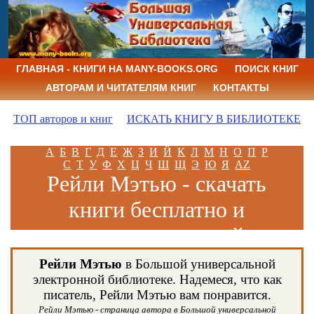
ГЛАВНАЯ - КНИГИ НА MANY-BOOKS.ORG
ПОИСК КНИГ
АВТОРАМ И ЧИТАТЕЛЯМ КНИГ
КОНТАКТЫ
ТОП авторов и книг
ИСКАТЬ КНИГУ В БИБЛИОТЕКЕ
А
Б
В
Г
Д
Е
Ж
З
И
Й
К
Л
М
Н
О
П
Р
С
Т
У
Ф
Х
Ц
Ч
Ш
Щ
Э
Ю
Я
AZ
Рейли Мэтью - скачать
книги бесплатно и
читать книги онлайн
Рейли Мэтью
в Большой универсальной
электронной библиотеке. Надемеся, что как
писатель, Рейли Мэтью вам понравится.
Рейли Мэтью - страница автора в Большой универсальной