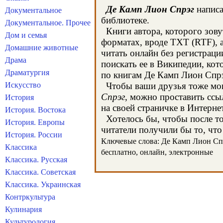
Де Камп Лион Спрэг
написа
Документальное
библиотеке.
Документальное. Прочее
Книги автора, которого зову
Дом и семья
форматах, вроде TXT (RTF), 
Домашние животные
читать онлайн без регистрац
Драма
поискать ее в Википедии, ко
Драматургия
по книгам Де Камп Лион Спрэ
Искусство
Чтобы ваши друзья тоже могл
Спрэг
, можно проставить ссы
История
на своей страничке в Интерне
История. Востока
Хотелось бы, чтобы после тог
История. Европы
читатели получили бы то, что
История. России
Ключевые слова: Де Камп Лион Спрэ
Классика
бесплатно, онлайн, электронные
Классика. Русская
Классика. Советская
Классика. Украинская
Контркультура
Кулинария
Культурология