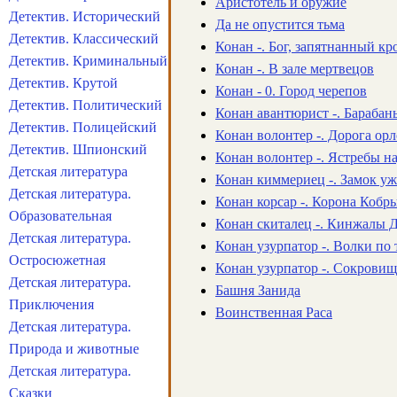
Аристотель и оружие
Детектив. Исторический
Да не опустится тьма
Детектив. Классический
Конан -. Бог, запятнанный к
Детектив. Криминальный
Конан -. В зале мертвецов
Детектив. Крутой
Конан - 0. Город черепов
Детектив. Политический
Конан авантюрист -. Бараба
Детектив. Полицейский
Конан волонтер -. Дорога ор
Детектив. Шпионский
Конан волонтер -. Ястребы 
Детская литература
Конан киммериец -. Замок уж
Детская литература.
Конан корсар -. Корона Кобр
Образовательная
Конан скиталец -. Кинжалы 
Детская литература.
Конан узурпатор -. Волки по
Остросюжетная
Конан узурпатор -. Сокровищ
Детская литература.
Башня Занида
Приключения
Воинственная Раса
Детская литература.
Природа и животные
Детская литература.
Сказки