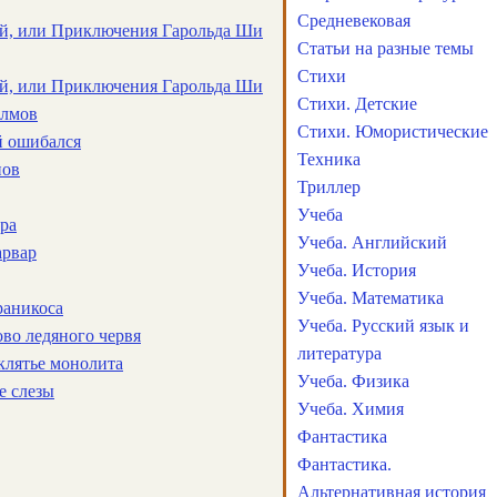
Средневековая
й, или Приключения Гарольда Ши
Статьи на разные темы
Стихи
й, или Приключения Гарольда Ши
Стихи. Детские
олмов
Стихи. Юмористические
й ошибался
Техника
нов
Триллер
Учеба
ара
Учеба. Английский
арвар
Учеба. История
Учеба. Математика
раникоса
Учеба. Русский язык и
ово ледяного червя
литература
клятье монолита
Учеба. Физика
е слезы
Учеба. Химия
Фантастика
Фантастика.
Альтернативная история