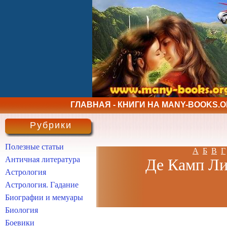
ГЛАВНАЯ - КНИГИ НА MANY-BOOKS.
Рубрики
Полезные статьи
А
Б
В
Г
Античная литература
Де Камп Лио
Астрология
Астрология. Гадание
Биографии и мемуары
Биология
Боевики