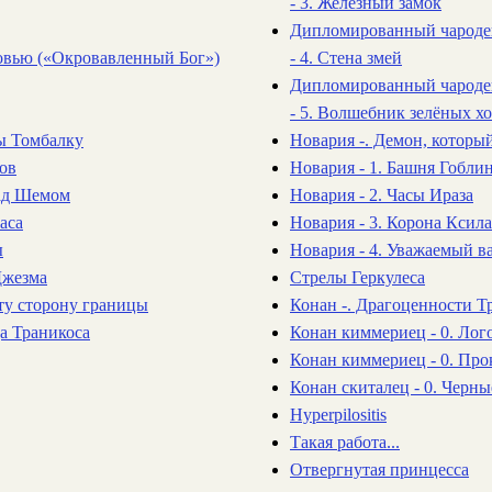
- 3. Железный замок
Дипломированный чароде
ровью («Окровавленный Бог»)
- 4. Стена змей
Дипломированный чароде
- 5. Волшебник зелёных х
ны Томбалку
Новария -. Демон, которы
лов
Новария - 1. Башня Гобли
над Шемом
Новария - 2. Часы Ираза
аса
Новария - 3. Корона Ксил
ы
Новария - 4. Уважаемый в
Джезма
Стрелы Геркулеса
 ту сторону границы
Конан -. Драгоценности Т
а Траникоса
Конан киммериец - 0. Лог
Конан киммериец - 0. Про
Конан скиталец - 0. Черны
Hyperpilositis
Такая работа...
Отвергнутая принцесса