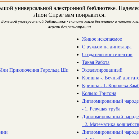
ьшой универсальной электронной библиотеке. Надемеся
Лион Спрэг вам понравится.
 Большой универсальной библиотеке - скачать книги бесплатно и читать книг
версии без регистрации
Живое ископаемое
С ружьем на динозавра
Создатели континентов
Такая Работа
Или Приключения Гарольда Ши
Экзальтированный
Кришна -. Вечный двигат
Кришна - 1. Королева Зам
Кольцо Тритона
Дипломированный чароде
- 1. Ревущая труба
Дипломированный чароде
- 2. Математика волшебст
гини
Дипломированный чароде