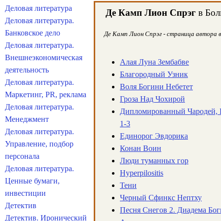
Деловая литература
Де Камп Лион Спрэг
в Бол
Деловая литература.
Банковское дело
Де Камп Лион Спрэг - страница автора в
Деловая литература.
Внешнеэкономическая
Алая Луна Зембабве
деятельность
Благородный Узник
Деловая литература.
Воля Богини Небетет
Маркетинг, PR, реклама
Гроза Над Чохирой
Деловая литература.
Дипломированный Чародей, 
Менеджмент
1-3
Деловая литература.
Единорог Эвдорика
Управление, подбор
Конан Воин
персонала
Люди туманных гор
Деловая литература.
Нyрerрilositis
Ценные бумаги,
Тени
инвестиции
Черный Сфинкс Нептху
Детектив
Песня Снегов 2. Диадема Бо
Детектив. Иронический