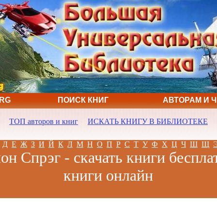
ORG
ПОИСК КНИГ
АВТОРАМ И 
ТОП авторов и книг
ИСКАТЬ КНИГУ В БИБЛИОТЕКЕ
Д
Е
Ж
З
И
Й
К
Л
М
Н
О
П
Р
С
Т
У
Ф
Х
Ц
Ч
Ш
Щ
н Спрэг - скачать книги беспла
книги онлайн