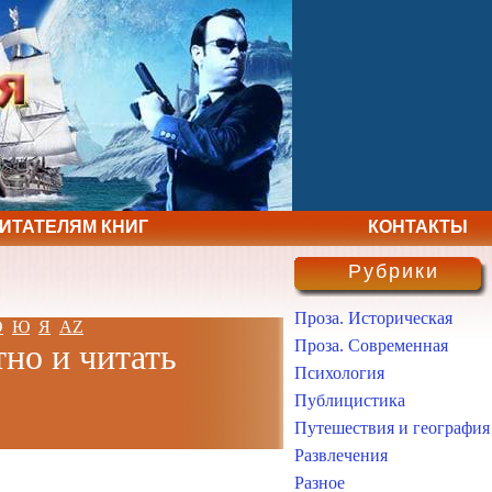
ЧИТАТЕЛЯМ КНИГ
КОНТАКТЫ
Рубрики
Проза. Историческая
Э
Ю
Я
AZ
Проза. Современная
тно и читать
Психология
Публицистика
Путешествия и география
Развлечения
Разное