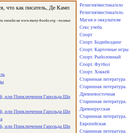
Религия/мистика/нло
, что как писатель, Де Камп
Религия/мистика/нло.
Магия и оккультизм
и онлайн на www.many-books.org - полные
Секс учеба
Спорт
Спорт. Бодибилдинг
Спорт. Карточные игры
Спорт. Рыболовный
Спорт. Футбол
Спорт. Хоккей
ель
Старинная литература
бы
Старинная литература.
Древневосточная
й, или Приключения Гарольда Ши
Старинная литература.
Древнерусская
й, или Приключения Гарольда Ши
Старинная литература.
ва
Европейская
й, или Приключения Гарольда Ши
Старинная литература.