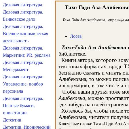
Деловая литература
Тахо-Годи Аза Алибеков
Деловая литература.
Банковское дело
Тахо-Годи Аза Алибековна - страница а
Деловая литература.
Внешнеэкономическая
Лосев
деятельность
Тахо-Годи Аза Алибековна
н
Деловая литература.
библиотеке.
Маркетинг, PR, реклама
Книги автора, которого зову
Деловая литература.
текстовых форматах, вроде T
Менеджмент
бесплатно скачать и читать о
Деловая литература.
Алибековна, то можно поиска
Управление, подбор
информацию, в том числе и п
персонала
Чтобы ваши друзья тоже могл
Алибековна
, можно проставит
Деловая литература.
где-нибудь на своей страничк
Ценные бумаги,
Хотелось бы, чтобы после тог
инвестиции
Алибековна, читатели получил
Детектив
Ключевые слова: Тахо-Годи Аза Али
Детектив. Иронический