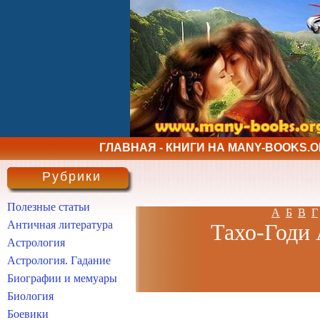
ГЛАВНАЯ - КНИГИ НА MANY-BOOKS.
Рубрики
Полезные статьи
А
Б
В
Г
Античная литература
Тахо-Годи 
Астрология
Астрология. Гадание
Биографии и мемуары
Биология
Боевики