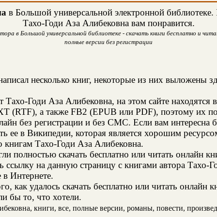
на
в Большой универсальной электронной библиотеке. Н
Тахо-Годи Аза Алибековна вам понравится.
втора в Большой универсальной библиотеке - скачать книги бесплатно и читат
полные версии без регистрации
аписал несколько книг, некоторые из них выложены зд
т Тахо-Годи Аза Алибековна, на этом сайте находятся
XT (RTF), а также FB2 (EPUB или PDF), поэтому их п
нлайн без регистрации и без СМС. Если вам интересна
ть ее в Википедии, которая является хорошим ресурс
о книгам Тахо-Годи Аза Алибековна.
и полностью скачать бесплатно или читать онлайн кн
ь ссылку на данную страницу с книгами автора Тахо-Г
е в Интернете.
о, как удалось скачать бесплатно или читать онлайн к
и бы то, что хотели.
бековна, книги, все, полные версии, романы, повести, произведе