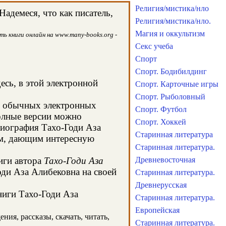
Религия/мистика/нло
адемеся, что как писатель,
Религия/мистика/нло.
Магия и оккультизм
ь книги онлайн на www.many-books.org -
Секс учеба
Спорт
Спорт. Бодибилдинг
есь, в этой электронной
Спорт. Карточные игры
Спорт. Рыболовный
 в обычных электронных
Спорт. Футбол
олные версии можно
Спорт. Хоккей
 биография Тахо-Годи Аза
Старинная литература
ом, дающим интересную
Старинная литература.
иги автора
Тахо-Годи Аза
Древневосточная
оди Аза Алибековна на своей
Старинная литература.
Древнерусская
ниги Тахо-Годи Аза
Старинная литература.
Европейская
ния, рассказы, скачать, читать,
Старинная литература.