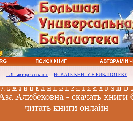
ORG
ПОИСК КНИГ
АВТОРАМ И 
ТОП авторов и книг
ИСКАТЬ КНИГУ В БИБЛИОТЕКЕ
Д
Е
Ж
З
И
Й
К
Л
М
Н
О
П
Р
С
Т
У
Ф
Х
Ц
Ч
Ш
Щ
Аза Алибековна - скачать книги 
читать книги онлайн