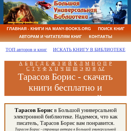
ГЛАВНАЯ - КНИГИ НА MANY-BOOKS.ORG
ПОИСК КНИГ
АВТОРАМ И ЧИТАТЕЛЯМ КНИГ
КОНТАКТЫ
ТОП авторов и книг
ИСКАТЬ КНИГУ В БИБЛИОТЕКЕ
А
Б
В
Г
Д
Е
Ж
З
И
Й
К
Л
М
Н
О
П
Р
С
Т
У
Ф
Х
Ц
Ч
Ш
Щ
Э
Ю
Я
AZ
Тарасов Борис - скачать
книги бесплатно и
читать книги онлайн
Тарасов Борис
в Большой универсальной
электронной библиотеке. Надемеся, что как
писатель, Тарасов Борис вам понравится.
Тарасов Борис - страница автора в Большой универсальной