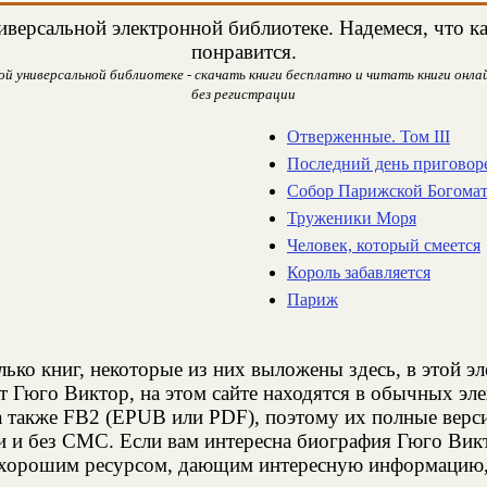
версальной электронной библиотеке. Надемеся, что ка
понравится.
й универсальной библиотеке - скачать книги бесплатно и читать книги онлай
без регистрации
Отверженные. Том III
Последний день приговор
Собор Парижской Богома
Труженики Моря
Человек, который смеется
Король забавляется
Париж
лько книг, некоторые из них выложены здесь, в этой э
т Гюго Виктор, на этом сайте находятся в обычных эл
а также FB2 (EPUB или PDF), поэтому их полные верси
и и без СМС. Если вам интересна биография Гюго Викт
 хорошим ресурсом, дающим интересную информацию, 