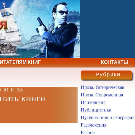
ЧИТАТЕЛЯМ КНИГ
КОНТАКТЫ
Рубрики
Проза. Историческая
Э
Ю
Я
AZ
Проза. Современная
итать книги
Психология
Публицистика
Путешествия и география
Развлечения
Разное