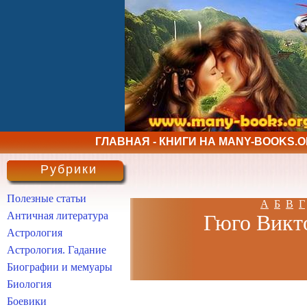
ГЛАВНАЯ - КНИГИ НА MANY-BOOKS.
Рубрики
Полезные статьи
А
Б
В
Г
Античная литература
Гюго Викто
Астрология
Астрология. Гадание
Биографии и мемуары
Биология
Боевики