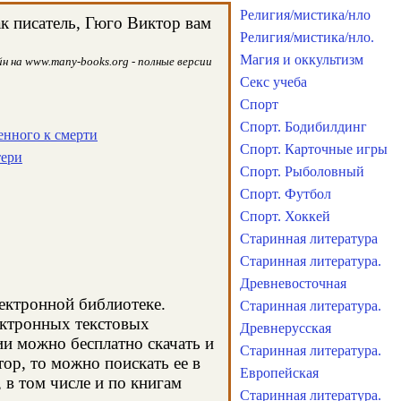
Религия/мистика/нло
к писатель, Гюго Виктор вам
Религия/мистика/нло.
Магия и оккультизм
н на www.many-books.org - полные версии
Секс учеба
Спорт
Спорт. Бодибилдинг
енного к смерти
Спорт. Карточные игры
тери
Спорт. Рыболовный
Спорт. Футбол
Спорт. Хоккей
Старинная литература
Старинная литература.
Древневосточная
лектронной библиотеке.
Старинная литература.
ектронных текстовых
Древнерусская
и можно бесплатно скачать и
Старинная литература.
ор, то можно поискать ее в
Европейская
в том числе и по книгам
Старинная литература.