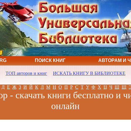
ORG
ПОИСК КНИГ
АВТОРАМ И 
ТОП авторов и книг
ИСКАТЬ КНИГУ В БИБЛИОТЕКЕ
Д
Е
Ж
З
И
Й
К
Л
М
Н
О
П
Р
С
Т
У
Ф
Х
Ц
Ч
Ш
Щ
р - скачать книги бесплатно и ч
онлайн