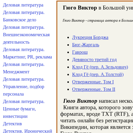
Деловая литература
Гюго Виктор
в Большой уни
Деловая литература.
Банковское дело
Гюго Виктор - страница автора в Большо
Деловая литература.
Внешнеэкономическая
Лукреция Борджа
деятельность
Бюг-Жаргаль
Деловая литература.
Гаврош
Маркетинг, PR, реклама
Девяносто третий год
Деловая литература.
Клод Гё (пер. А.Зельдович)
Менеджмент
Клод Гё (пер. А.Толстой)
Деловая литература.
Отверженные. Том I
Управление, подбор
Отверженные. Том II
персонала
Гюго Виктор
написал неско
Деловая литература.
Книги автора, которого зову
Ценные бумаги,
форматах, вроде TXT (RTF), 
инвестиции
читать онлайн без регистраци
Детектив
Википедии, которая является
Детектив. Иронический