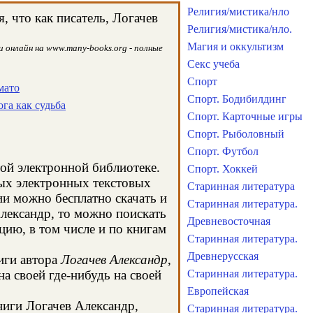
Религия/мистика/нло
 что как писатель, Логачев
Религия/мистика/нло.
Магия и оккультизм
 онлайн на www.many-books.org - полные
Секс учеба
Спорт
мато
Спорт. Бодибилдинг
га как судьба
Спорт. Карточные игры
Спорт. Рыболовный
Спорт. Футбол
той электронной библиотеке.
Спорт. Хоккей
ных электронных текстовых
Старинная литература
и можно бесплатно скачать и
Старинная литература.
Александр, то можно поискать
Древневосточная
ию, в том числе и по книгам
Старинная литература.
Древнерусская
иги автора
Логачев Александр
,
а своей где-нибудь на своей
Старинная литература.
Европейская
ниги Логачев Александр,
Старинная литература.