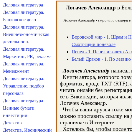
Деловая литература
Логачев Александр
в Боль
Деловая литература.
Банковское дело
Логачев Александр - страница автора в
Деловая литература.
Внешнеэкономическая
Воровской мир - 1. Шрам и 
деятельность
Смотрящий поневоле
Деловая литература.
Пепел - 1. Пепел и золото А
Маркетинг, PR, реклама
Белый Дракон - 1. По лезвию
Деловая литература.
Логачев Александр
написал 
Менеджмент
Книги автора, которого зову
Деловая литература.
форматах, вроде TXT (RTF), 
Управление, подбор
читать онлайн без регистрац
персонала
ее в Википедии, которая явл
Деловая литература.
Логачев Александр.
Ценные бумаги,
Чтобы ваши друзья тоже могл
инвестиции
можно проставить ссылку на д
страничке в Интернете.
Детектив
Хотелось бы, чтобы после тог
Детектив. Иронический