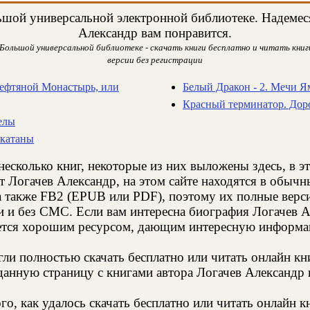
шой универсальной электронной библиотеке. Надемеся,
Александр вам понравится.
 Большой универсальной библиотеке - скачать книги бесплатно и читать книги
версии без регистрации
Нефтяной Монастырь, или
Белый Дракон - 2. Мечи Я
Красный терминатор. Доро
келы
 катаны
несколько книг, некоторые из них выложены здесь, в э
т Логачев Александр, на этом сайте находятся в обыч
а также FB2 (EPUB или PDF), поэтому их полные верси
ии и без СМС. Если вам интересна биография Логачев 
яется хорошим ресурсом, дающим интересную информац
и полностью скачать бесплатно или читать онлайн кн
анную страницу с книгами автора Логачев Александр н
о, как удалось скачать бесплатно или читать онлайн к