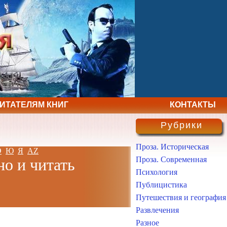
ЧИТАТЕЛЯМ КНИГ
КОНТАКТЫ
Рубрики
Проза. Историческая
Э
Ю
Я
AZ
Проза. Современная
но и читать
Психология
Публицистика
Путешествия и география
Развлечения
Разное