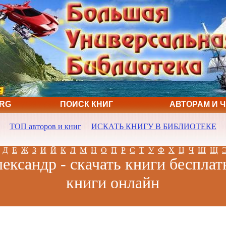
ORG
ПОИСК КНИГ
АВТОРАМ И 
ТОП авторов и книг
ИСКАТЬ КНИГУ В БИБЛИОТЕКЕ
Д
Е
Ж
З
И
Й
К
Л
М
Н
О
П
Р
С
Т
У
Ф
Х
Ц
Ч
Ш
Щ
ександр - скачать книги бесплат
книги онлайн