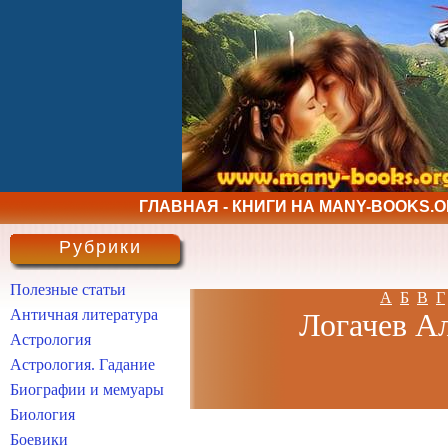
ГЛАВНАЯ - КНИГИ НА MANY-BOOKS.
Рубрики
Полезные статьи
А
Б
В
Г
Античная литература
Логачев Ал
Астрология
Астрология. Гадание
Биографии и мемуары
Биология
Боевики