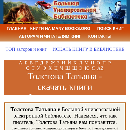
ГЛАВНАЯ - КНИГИ НА MANY-BOOKS.ORG
ПОИСК КНИГ
АВТОРАМ И ЧИТАТЕЛЯМ КНИГ
КОНТАКТЫ
ТОП авторов и книг
ИСКАТЬ КНИГУ В БИБЛИОТЕКЕ
А
Б
В
Г
Д
Е
Ж
З
И
Й
К
Л
М
Н
О
П
Р
С
Т
У
Ф
Х
Ц
Ч
Ш
Щ
Э
Ю
Я
AZ
Толстова Татьяна -
скачать книги
бесплатно и читать
книги онлайн
Толстова Татьяна
в Большой универсальной
электронной библиотеке. Надемеся, что как
писатель, Толстова Татьяна вам понравится.
Толстова Татьяна - страница автора в Большой универсальной