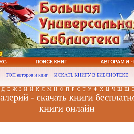
ORG
ПОИСК КНИГ
АВТОРАМ И 
ТОП авторов и книг
ИСКАТЬ КНИГУ В БИБЛИОТЕКЕ
Д
Е
Ж
З
И
Й
К
Л
М
Н
О
П
Р
С
Т
У
Ф
Х
Ц
Ч
Ш
Щ
лерий - скачать книги бесплатн
книги онлайн