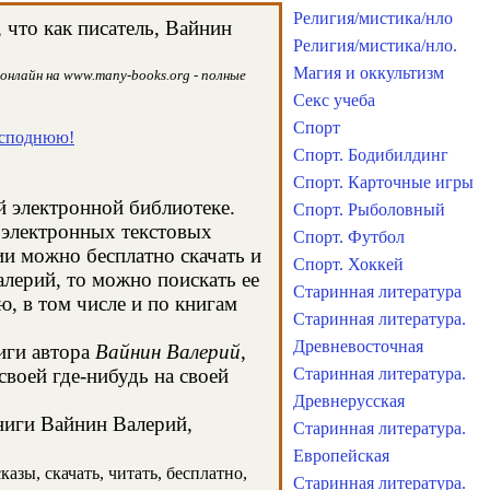
Религия/мистика/нло
что как писатель, Вайнин
Религия/мистика/нло.
Магия и оккультизм
онлайн на www.many-books.org - полные
Секс учеба
Спорт
исподнюю!
Спорт. Бодибилдинг
Спорт. Карточные игры
й электронной библиотеке.
Спорт. Рыболовный
 электронных текстовых
Спорт. Футбол
и можно бесплатно скачать и
Спорт. Хоккей
алерий, то можно поискать ее
Старинная литература
, в том числе и по книгам
Старинная литература.
Древневосточная
иги автора
Вайнин Валерий
,
воей где-нибудь на своей
Старинная литература.
Древнерусская
книги Вайнин Валерий,
Старинная литература.
Европейская
азы, скачать, читать, бесплатно,
Старинная литература.