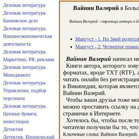
Деловая литература
Вайнин Валерий
в Больш
Деловая литература.
Банковское дело
Вайнин Валерий - страница автора в Б
Деловая литература.
Внешнеэкономическая
Мангуст - 1. Но Змей родится
деятельность
Мангуст - 2. Четвертое прав
Деловая литература.
Вайнин Валерий
написал не
Маркетинг, PR, реклама
Книги автора, которого зову
Деловая литература.
форматах, вроде TXT (RTF), 
Менеджмент
читать онлайн без регистрац
Деловая литература.
в Википедии, которая являет
Управление, подбор
Вайнин Валерий.
персонала
Чтобы ваши друзья тоже могл
Деловая литература.
можно проставить ссылку на 
страничке в Интернете.
Ценные бумаги,
Хотелось бы, чтобы после тог
инвестиции
читатели получили бы то, что
Детектив
Ключевые слова: Вайнин Валерий, к
Детектив. Иронический