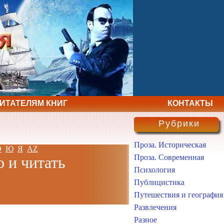
ЧИТАТЕЛЯМ КНИГ
КОНТАКТЫ
Рубрики
Проза. Историческая
Э
Ю
Я
AZ
Проза. Современная
о и читать
Психология
Публицистика
Путешествия и география
Развлечения
Разное