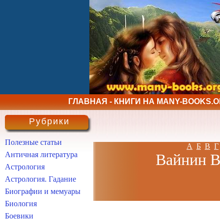
ГЛАВНАЯ - КНИГИ НА MANY-BOOKS.
Рубрики
Полезные статьи
А
Б
В
Г
Античная литература
Вайнин Ва
Астрология
Астрология. Гадание
Биографии и мемуары
Биология
Боевики