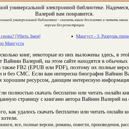
ой универсальной электронной библиотеке. Надемеся, 
Валерий вам понравится.
ольшой универсальной библиотеке - скачать книги бесплатно и читать книги 
версии без регистрации
 снова? [Убить Змея]
Мангуст - 3. Разрушь пре
ило Мангуста
сколько книг, некоторые из них выложены здесь, в это
т Вайнин Валерий, на этом сайте находятся в обычных
а также FB2 (EPUB или PDF), поэтому их полные верси
ии и без СМС. Если вам интересна биография Вайнин В
ся хорошим ресурсом, дающим интересную информацию
и полностью скачать бесплатно или читать онлайн кн
данную страницу с книгами автора Вайнин Валерий на с
о, как удалось скачать бесплатно или читать онлайн 
 хотели.
ниги, все, полные версии, романы, повести, произведения, расск