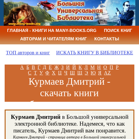
ГЛАВНАЯ - КНИГИ НА MANY-BOOKS.ORG
ПОИСК КНИГ
АВТОРАМ И ЧИТАТЕЛЯМ КНИГ
КОНТАКТЫ
ТОП авторов и книг
ИСКАТЬ КНИГУ В БИБЛИОТЕКЕ
А
Б
В
Г
Д
Е
Ж
З
И
Й
К
Л
М
Н
О
П
Р
С
Т
У
Ф
Х
Ц
Ч
Ш
Щ
Э
Ю
Я
AZ
Курмаев Дмитрий -
скачать книги
бесплатно и читать
книги онлайн
Курмаев Дмитрий
в Большой универсальной
электронной библиотеке. Надемеся, что как
писатель, Курмаев Дмитрий вам понравится.
Курмаев Дмитрий - страница автора в Большой универсальной