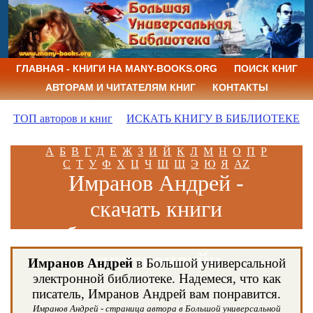
ГЛАВНАЯ - КНИГИ НА MANY-BOOKS.ORG
ПОИСК КНИГ
АВТОРАМ И ЧИТАТЕЛЯМ КНИГ
КОНТАКТЫ
ТОП авторов и книг
ИСКАТЬ КНИГУ В БИБЛИОТЕКЕ
А
Б
В
Г
Д
Е
Ж
З
И
Й
К
Л
М
Н
О
П
Р
С
Т
У
Ф
Х
Ц
Ч
Ш
Щ
Э
Ю
Я
AZ
Имранов Андрей -
скачать книги
бесплатно и читать
книги онлайн
Имранов Андрей
в Большой универсальной
электронной библиотеке. Надемеся, что как
писатель, Имранов Андрей вам понравится.
Имранов Андрей - страница автора в Большой универсальной