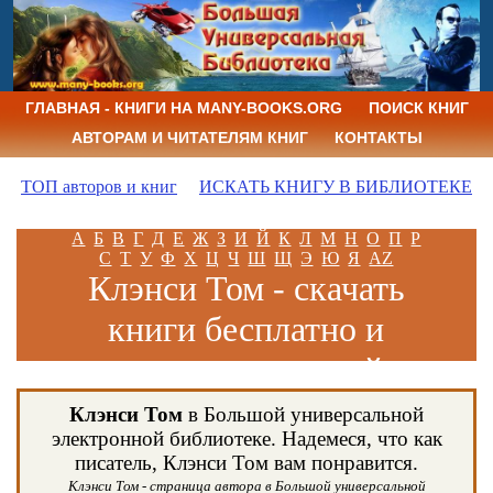
ГЛАВНАЯ - КНИГИ НА MANY-BOOKS.ORG
ПОИСК КНИГ
АВТОРАМ И ЧИТАТЕЛЯМ КНИГ
КОНТАКТЫ
ТОП авторов и книг
ИСКАТЬ КНИГУ В БИБЛИОТЕКЕ
А
Б
В
Г
Д
Е
Ж
З
И
Й
К
Л
М
Н
О
П
Р
С
Т
У
Ф
Х
Ц
Ч
Ш
Щ
Э
Ю
Я
AZ
Клэнси Том - скачать
книги бесплатно и
читать книги онлайн
Клэнси Том
в Большой универсальной
электронной библиотеке. Надемеся, что как
писатель, Клэнси Том вам понравится.
Клэнси Том - страница автора в Большой универсальной