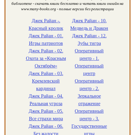
библиотеке - скачать книги бесплатно и читать книги онлайн на
www.many-books.org - полные версии без регистрации
Джек Райан -.
Джек Райан - 10.
Красный кролик
Медведь и Дракон
Джек Райан - 01.
Джек Райан - 12.
Игры патриотов
Зубы тигра
Джек Райан - 02.
Оперативный
Охота за «Красным
центр - 1.
Октябрём»
Оперативный
Джек Райан - 03.
центр
Кремлевский
Оперативный
кардинал
центр - 2.
Джек Райан - 04.
Зеркальное
Реальная угроза
отражение
Джек Райан - 05.
Оперативный
Все страхи мира
центр - 3.
Джек Райан - 06.
Государственные
Без жалости
игры