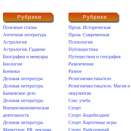
Рубрики
Рубрики
Полезные статьи
Проза. Историческая
Античная литература
Проза. Современная
Астрология
Психология
Астрология. Гадание
Публицистика
Биографии и мемуары
Путешествия и география
Биология
Развлечения
Боевики
Разное
Деловая литература
Религия/мистика/нло
Деловая литература.
Религия/мистика/нло. Магия и
Банковское дело
оккультизм
Деловая литература.
Секс учеба
Внешнеэкономическая
Спорт
деятельность
Спорт. Бодибилдинг
Деловая литература.
Спорт. Карточные игры
Маркетинг, PR, реклама
Спорт. Рыболовный