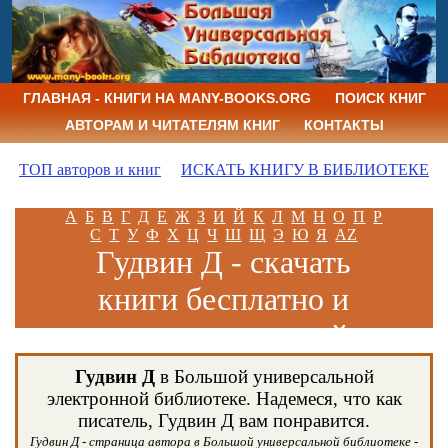
ГЛАВНАЯ - КНИГИ НА MANY-BOOKS.ORG
ПОИСК КНИГ
АВТОРАМ И ЧИТАТЕЛЯМ КНИГ
КОНТАКТЫ
ТОП авторов и книг
ИСКАТЬ КНИГУ В БИБЛИОТЕКЕ
А
Б
В
Г
Д
Е
Ж
З
И
Й
К
Л
М
Н
О
П
Р
С
Т
У
Ф
Х
Ц
Ч
Ш
Щ
Э
Ю
Я
AZ
Гудвин Д - скачать
книги бесплатно и
читать книги онлайн
Гудвин Д
в Большой универсальной
электронной библиотеке. Надемеся, что как
писатель, Гудвин Д вам понравится.
Гудвин Д - страница автора в Большой универсальной библиотеке -