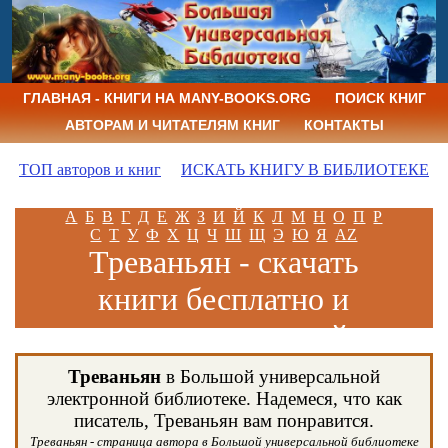
ГЛАВНАЯ - КНИГИ НА MANY-BOOKS.ORG
ПОИСК КНИГ
АВТОРАМ И ЧИТАТЕЛЯМ КНИГ
КОНТАКТЫ
ТОП авторов и книг
ИСКАТЬ КНИГУ В БИБЛИОТЕКЕ
А
Б
В
Г
Д
Е
Ж
З
И
Й
К
Л
М
Н
О
П
Р
С
Т
У
Ф
Х
Ц
Ч
Ш
Щ
Э
Ю
Я
AZ
Треваньян - скачать
книги бесплатно и
читать книги онлайн
Треваньян
в Большой универсальной
электронной библиотеке. Надемеся, что как
писатель, Треваньян вам понравится.
Треваньян - страница автора в Большой универсальной библиотеке