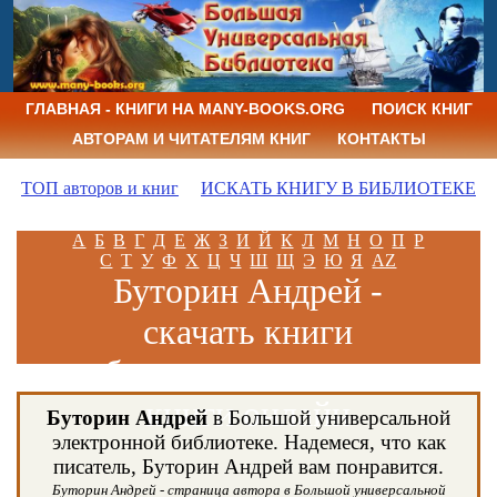
ГЛАВНАЯ - КНИГИ НА MANY-BOOKS.ORG
ПОИСК КНИГ
АВТОРАМ И ЧИТАТЕЛЯМ КНИГ
КОНТАКТЫ
ТОП авторов и книг
ИСКАТЬ КНИГУ В БИБЛИОТЕКЕ
А
Б
В
Г
Д
Е
Ж
З
И
Й
К
Л
М
Н
О
П
Р
С
Т
У
Ф
Х
Ц
Ч
Ш
Щ
Э
Ю
Я
AZ
Буторин Андрей -
скачать книги
бесплатно и читать
книги онлайн
Буторин Андрей
в Большой универсальной
электронной библиотеке. Надемеся, что как
писатель, Буторин Андрей вам понравится.
Буторин Андрей - страница автора в Большой универсальной