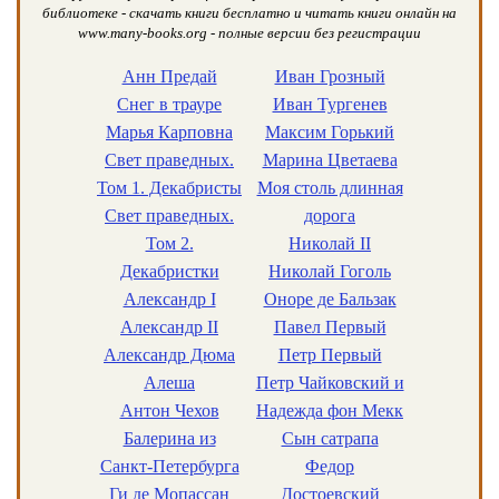
библиотеке - скачать книги бесплатно и читать книги онлайн на
www.many-books.org - полные версии без регистрации
Анн Предай
Иван Грозный
Снег в трауре
Иван Тургенев
Марья Карповна
Максим Горький
Свет праведных.
Марина Цветаева
Том 1. Декабристы
Моя столь длинная
Свет праведных.
дорога
Том 2.
Николай II
Декабристки
Николай Гоголь
Александр I
Оноре де Бальзак
Александр II
Павел Первый
Александр Дюма
Петр Первый
Алеша
Петр Чайковский и
Антон Чехов
Надежда фон Мекк
Балерина из
Сын сатрапа
Санкт-Петербурга
Федор
Ги де Мопассан
Достоевский