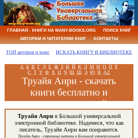
ГЛАВНАЯ - КНИГИ НА MANY-BOOKS.ORG
ПОИСК КНИГ
АВТОРАМ И ЧИТАТЕЛЯМ КНИГ
КОНТАКТЫ
ТОП авторов и книг
ИСКАТЬ КНИГУ В БИБЛИОТЕКЕ
А
Б
В
Г
Д
Е
Ж
З
И
Й
К
Л
М
Н
О
П
Р
С
Т
У
Ф
Х
Ц
Ч
Ш
Щ
Э
Ю
Я
AZ
Труайя Анри - скачать
книги бесплатно и
читать книги онлайн
Труайя Анри
в Большой универсальной
электронной библиотеке. Надемеся, что как
писатель, Труайя Анри вам понравится.
Труайя Анри - страница автора в Большой универсальной