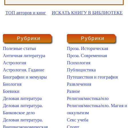
ТОП авторов и книг
ИСКАТЬ КНИГУ В БИБЛИОТЕКЕ
Рубрики
Рубрики
Полезные статьи
Проза. Историческая
Античная литература
Проза. Современная
Астрология
Психология
Астрология. Гадание
Публицистика
Биографии и мемуары
Путешествия и география
Биология
Развлечения
Боевики
Разное
Деловая литература
Религия/мистика/нло
Деловая литература.
Религия/мистика/нло. Магия и
Банковское дело
оккультизм
Деловая литература.
Секс учеба
Внешнеэкономическая
Спорт