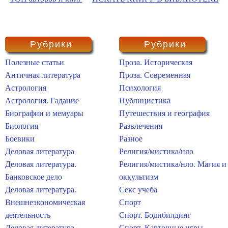
Рубрики
Рубрики
Полезные статьи
Проза. Историческая
Античная литература
Проза. Современная
Астрология
Психология
Астрология. Гадание
Публицистика
Биографии и мемуары
Путешествия и география
Биология
Развлечения
Боевики
Разное
Деловая литература
Религия/мистика/нло
Деловая литература.
Религия/мистика/нло. Магия и
Банковское дело
оккультизм
Деловая литература.
Секс учеба
Внешнеэкономическая
Спорт
деятельность
Спорт. Бодибилдинг
Деловая литература.
Спорт. Карточные игры