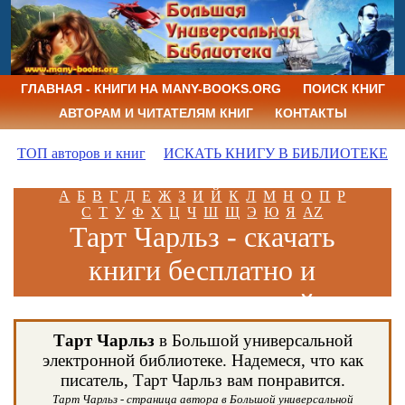
ГЛАВНАЯ - КНИГИ НА MANY-BOOKS.ORG
ПОИСК КНИГ
АВТОРАМ И ЧИТАТЕЛЯМ КНИГ
КОНТАКТЫ
ТОП авторов и книг
ИСКАТЬ КНИГУ В БИБЛИОТЕКЕ
А
Б
В
Г
Д
Е
Ж
З
И
Й
К
Л
М
Н
О
П
Р
С
Т
У
Ф
Х
Ц
Ч
Ш
Щ
Э
Ю
Я
AZ
Тарт Чарльз - скачать
книги бесплатно и
читать книги онлайн
Тарт Чарльз
в Большой универсальной
электронной библиотеке. Надемеся, что как
писатель, Тарт Чарльз вам понравится.
Тарт Чарльз - страница автора в Большой универсальной