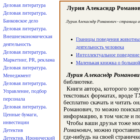
Деловая литература
Лурия Алекасндр Романо
Деловая литература.
Банковское дело
Лурия Алекасндр Романович - страница а
Деловая литература.
Внешнеэкономическая
Границы поведения животных
деятельность
деятельность человека
Деловая литература.
Интеллектуальное поведени
Маркетинг, PR, реклама
Маленькая книжка о большой
Деловая литература.
Лурия Алекасндр Романови
Менеджмент
библиотеке.
Деловая литература.
Книги автора, которого зову
Управление, подбор
текстовых форматах, вроде T
персонала
бесплатно скачать и читать о
Деловая литература.
Романович, то можно поискат
Ценные бумаги,
информацию, в том числе и п
инвестиции
Чтобы ваши друзья тоже могл
Романович
, можно проставит
Детектив
где-нибудь на своей страничк
Детектив. Иронический