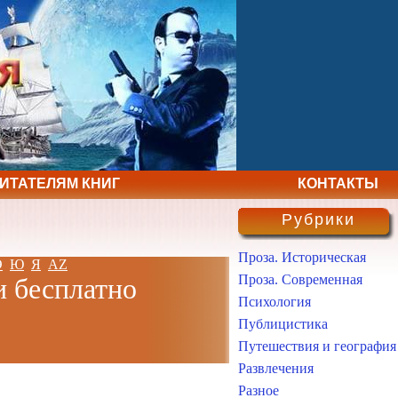
ЧИТАТЕЛЯМ КНИГ
КОНТАКТЫ
Рубрики
Проза. Историческая
Э
Ю
Я
AZ
Проза. Современная
и бесплатно
Психология
Публицистика
Путешествия и география
Развлечения
Разное