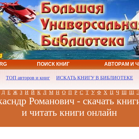
ORG
ПОИСК КНИГ
АВТОРАМ И 
ТОП авторов и книг
ИСКАТЬ КНИГУ В БИБЛИОТЕКЕ
Д
Е
Ж
З
И
Й
К
Л
М
Н
О
П
Р
С
Т
У
Ф
Х
Ц
Ч
Ш
Щ
асндр Романович - скачать книг
и читать книги онлайн