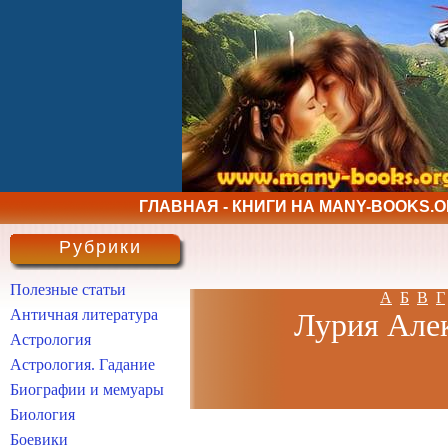
ГЛАВНАЯ - КНИГИ НА MANY-BOOKS.
Рубрики
Полезные статьи
А
Б
В
Г
Античная литература
Лурия Алек
Астрология
Астрология. Гадание
Биографии и мемуары
Биология
Боевики