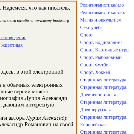
Религия/мистика/нло
Надемеся, что как писатель,
Религия/мистика/нло.
Магия и оккультизм
ть книги онлайн на www.many-books.org -
Секс учеба
Спорт
е поведение
Спорт. Бодибилдинг
е животных
Спорт. Карточные игры
Спорт. Рыболовный
Спорт. Футбол
здесь, в этой электронной
Спорт. Хоккей
Старинная литература
ся в обычных электронных
Старинная литература.
олные версии можно
Древневосточная
 биография Лурия Алекасндр
Старинная литература.
ом, дающим интересную
Древнерусская
иги автора
Лурия Алекасндр
Старинная литература.
Алекасндр Романович на своей
Европейская
Старинная литература.