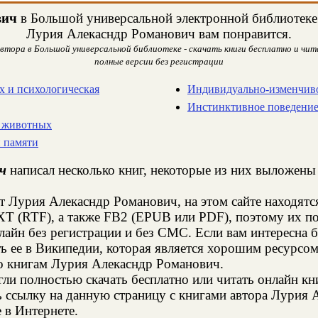
вич
в Большой универсальной электронной библиотеке. 
Лурия Алекасндр Романович вам понравится.
втора в Большой универсальной библиотеке - скачать книги бесплатно и чита
полные версии без регистрации
 и психологическая
Индивидуально-изменчиво
Инстинктивное поведени
е животных
 памяти
ч
написал несколько книг, некоторые из них выложены 
т Лурия Алекасндр Романович, на этом сайте находят
XT (RTF), а также FB2 (EPUB или PDF), поэтому их п
нлайн без регистрации и без СМС. Если вам интересна
ь ее в Википедии, которая является хорошим ресурс
о книгам Лурия Алекасндр Романович.
и полностью скачать бесплатно или читать онлайн кн
ь ссылку на данную страницу с книгами автора Лурия 
е в Интернете.