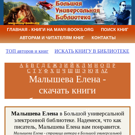
ГЛАВНАЯ - КНИГИ НА MANY-BOOKS.ORG
ПОИСК КНИГ
АВТОРАМ И ЧИТАТЕЛЯМ КНИГ
КОНТАКТЫ
ТОП авторов и книг
ИСКАТЬ КНИГУ В БИБЛИОТЕКЕ
А
Б
В
Г
Д
Е
Ж
З
И
Й
К
Л
М
Н
О
П
Р
С
Т
У
Ф
Х
Ц
Ч
Ш
Щ
Э
Ю
Я
AZ
Малышева Елена -
скачать книги
бесплатно и читать
книги онлайн
Малышева Елена
в Большой универсальной
электронной библиотеке. Надемеся, что как
писатель, Малышева Елена вам понравится.
Малышева Елена - страница автора в Большой универсальной