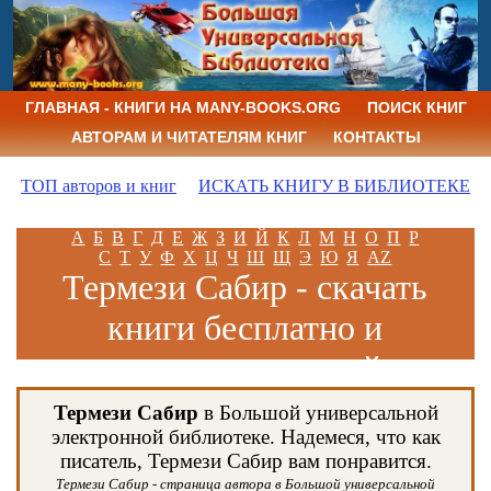
ГЛАВНАЯ - КНИГИ НА MANY-BOOKS.ORG
ПОИСК КНИГ
АВТОРАМ И ЧИТАТЕЛЯМ КНИГ
КОНТАКТЫ
ТОП авторов и книг
ИСКАТЬ КНИГУ В БИБЛИОТЕКЕ
А
Б
В
Г
Д
Е
Ж
З
И
Й
К
Л
М
Н
О
П
Р
С
Т
У
Ф
Х
Ц
Ч
Ш
Щ
Э
Ю
Я
AZ
Термези Сабир - скачать
книги бесплатно и
читать книги онлайн
Термези Сабир
в Большой универсальной
электронной библиотеке. Надемеся, что как
писатель, Термези Сабир вам понравится.
Термези Сабир - страница автора в Большой универсальной