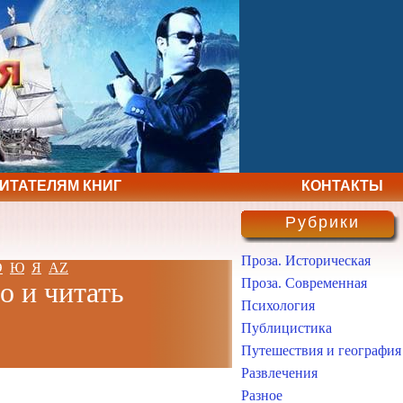
ЧИТАТЕЛЯМ КНИГ
КОНТАКТЫ
Рубрики
Проза. Историческая
Э
Ю
Я
AZ
Проза. Современная
о и читать
Психология
Публицистика
Путешествия и география
Развлечения
Разное