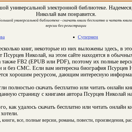
ой универсальной электронной библиотеке. Надемеся,
Николай вам понравится.
ольшой универсальной библиотеке - скачать книги бесплатно и читать книги
версии без регистрации
ова
Супермен
есколько книг, некоторые из них выложены здесь, в эт
т Псурцев Николай, на этом сайте находятся в обычны
а также FB2 (EPUB или PDF), поэтому их полные верси
ии и без СМС. Если вам интересна биография Псурцев 
яется хорошим ресурсом, дающим интересную информац
и полностью скачать бесплатно или читать онлайн кн
данную страницу с книгами автора Псурцев Николай на 
о, как удалось скачать бесплатно или читать онлайн 
 хотели.
книги, все, полные версии, романы, повести, произведения, расс