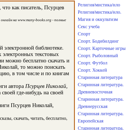
Религия/мистика/нло
 что как писатель, Псурцев
Религия/мистика/нло.
Магия и оккультизм
 онлайн на www.many-books.org - полные
Секс учеба
Спорт
Спорт. Бодибилдинг
ой электронной библиотеке.
Спорт. Карточные игры
х электронных текстовых
Спорт. Рыболовный
и можно бесплатно скачать и
Спорт. Футбол
Николай, то можно поискать
Спорт. Хоккей
ию, в том числе и по книгам
Старинная литература
Старинная литература.
иги автора
Псурцев Николай
,
своей где-нибудь на своей
Древневосточная
Старинная литература.
книги Псурцев Николай,
Древнерусская
Старинная литература.
казы, скачать, читать, бесплатно,
Европейская
Старинная литература.