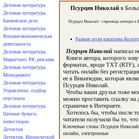
Деловая литература
Псурцев Николай
в Больш
Деловая литература.
Банковское дело
Псурцев Николай - страница автора в Б
Деловая литература.
Внешнеэкономическая
Разные роли капитана Колот
деятельность
Псурцев Николай
написал н
Деловая литература.
Книги автора, которого зову
Маркетинг, PR, реклама
форматах, вроде TXT (RTF), 
Деловая литература.
читать онлайн без регистрац
Менеджмент
ее в Википедии, которая явл
Деловая литература.
Псурцев Николай.
Управление, подбор
Чтобы ваши друзья тоже могл
персонала
можно проставить ссылку на 
страничке в Интернете.
Деловая литература.
Хотелось бы, чтобы после тог
Ценные бумаги,
читатели получили бы то, что
инвестиции
Ключевые слова: Псурцев Николай, 
Детектив
онлайн, электронные
Детектив. Иронический