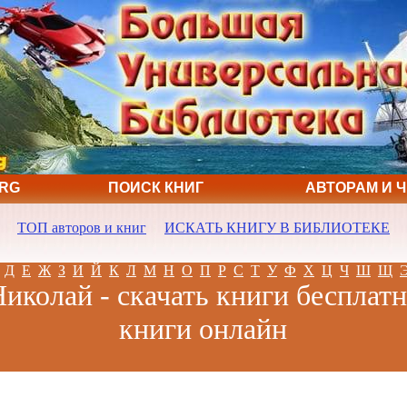
ORG
ПОИСК КНИГ
АВТОРАМ И 
ТОП авторов и книг
ИСКАТЬ КНИГУ В БИБЛИОТЕКЕ
Д
Е
Ж
З
И
Й
К
Л
М
Н
О
П
Р
С
Т
У
Ф
Х
Ц
Ч
Ш
Щ
иколай - скачать книги бесплатн
книги онлайн