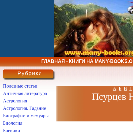
ГЛАВНАЯ - КНИГИ НА MANY-BOOKS.
Рубрики
Полезные статьи
А
Б
В
Г
Античная литература
Псурцев Н
Астрология
Астрология. Гадание
Биографии и мемуары
Биология
Боевики