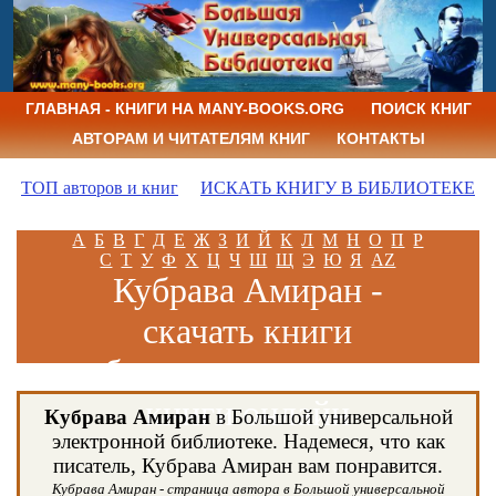
ГЛАВНАЯ - КНИГИ НА MANY-BOOKS.ORG
ПОИСК КНИГ
АВТОРАМ И ЧИТАТЕЛЯМ КНИГ
КОНТАКТЫ
ТОП авторов и книг
ИСКАТЬ КНИГУ В БИБЛИОТЕКЕ
А
Б
В
Г
Д
Е
Ж
З
И
Й
К
Л
М
Н
О
П
Р
С
Т
У
Ф
Х
Ц
Ч
Ш
Щ
Э
Ю
Я
AZ
Кубрава Амиран -
скачать книги
бесплатно и читать
книги онлайн
Кубрава Амиран
в Большой универсальной
электронной библиотеке. Надемеся, что как
писатель, Кубрава Амиран вам понравится.
Кубрава Амиран - страница автора в Большой универсальной