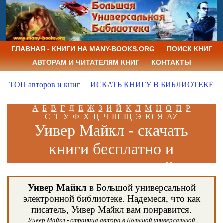
ГЛАВНАЯ - КНИГИ НА MANY-BOOKS.ORG
ПОИСК КНИГ
АВТОРАМ И ЧИТАТЕЛЯМ КНИГ
КОНТАКТЫ
ТОП авторов и книг
ИСКАТЬ КНИГУ В БИБЛИОТЕКЕ
А
Б
В
Г
Д
Е
Ж
З
И
Й
К
Л
М
Н
О
П
Р
С
Т
У
Ф
Х
Ц
Ч
Ш
Щ
Э
Ю
Я
AZ
Уивер Майкл - скачать
книги бесплатно и
читать книги онлайн
Уивер Майкл
в Большой универсальной
электронной библиотеке. Надемеся, что как
писатель, Уивер Майкл вам понравится.
Уивер Майкл - страница автора в Большой универсальной