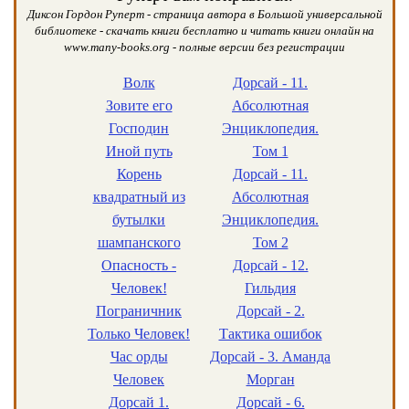
Диксон Гордон Руперт - страница автора в Большой универсальной
библиотеке - скачать книги бесплатно и читать книги онлайн на
www.many-books.org - полные версии без регистрации
Волк
Дорсай - 11.
Зовите его
Абсолютная
Господин
Энциклопедия.
Иной путь
Том 1
Корень
Дорсай - 11.
квадратный из
Абсолютная
бутылки
Энциклопедия.
шампанского
Том 2
Опасность -
Дорсай - 12.
Человек!
Гильдия
Пограничник
Дорсай - 2.
Только Человек!
Тактика ошибок
Час орды
Дорсай - 3. Аманда
Человек
Морган
Дорсай 1.
Дорсай - 6.