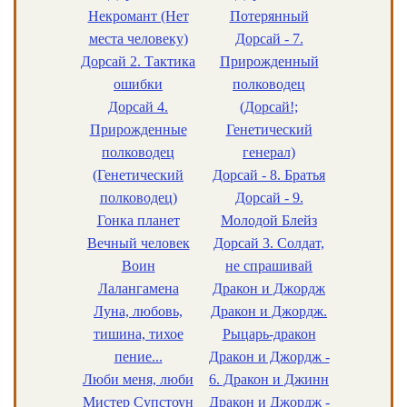
Некромант (Нет
Потерянный
места человеку)
Дорсай - 7.
Дорсай 2. Тактика
Прирожденный
ошибки
полководец
Дорсай 4.
(Дорсай!;
Прирожденные
Генетический
полководец
генерал)
(Генетический
Дорсай - 8. Братья
полководец)
Дорсай - 9.
Гонка планет
Молодой Блейз
Вечный человек
Дорсай 3. Солдат,
Воин
не спрашивай
Лалангамена
Дракон и Джордж
Луна, любовь,
Дракон и Джордж.
тишина, тихое
Рыцарь-дракон
пение...
Дракон и Джордж -
Люби меня, люби
6. Дракон и Джинн
Мистер Супстоун
Дракон и Джордж -