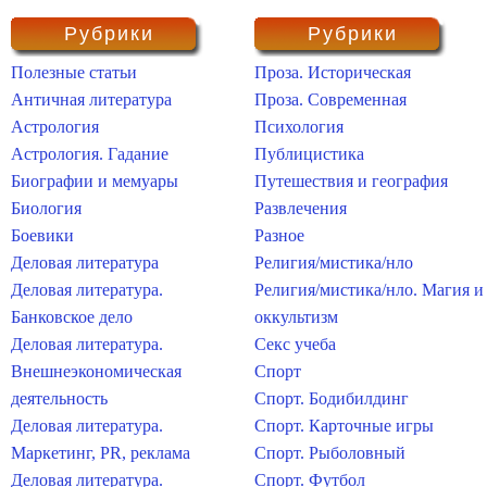
Рубрики
Рубрики
Полезные статьи
Проза. Историческая
Античная литература
Проза. Современная
Астрология
Психология
Астрология. Гадание
Публицистика
Биографии и мемуары
Путешествия и география
Биология
Развлечения
Боевики
Разное
Деловая литература
Религия/мистика/нло
Деловая литература.
Религия/мистика/нло. Магия и
Банковское дело
оккультизм
Деловая литература.
Секс учеба
Внешнеэкономическая
Спорт
деятельность
Спорт. Бодибилдинг
Деловая литература.
Спорт. Карточные игры
Маркетинг, PR, реклама
Спорт. Рыболовный
Деловая литература.
Спорт. Футбол