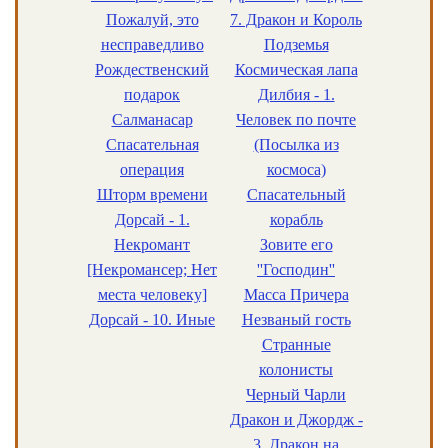
Пожалуй, это
7. Дракон и Король
несправедливо
Подземья
Рождественский
Космическая лапа
подарок
Дилбия - 1.
Салманасар
Человек по почте
Спасательная
(Посылка из
операция
космоса)
Шторм времени
Спасательный
Дорсай - 1.
корабль
Некромант
Зовите его
[Некромансер; Нет
''Господин''
места человеку]
Масса Причера
Дорсай - 10. Иные
Незваный гость
Странные
колонисты
Черный Чарли
Дракон и Джордж -
3. Дракон на