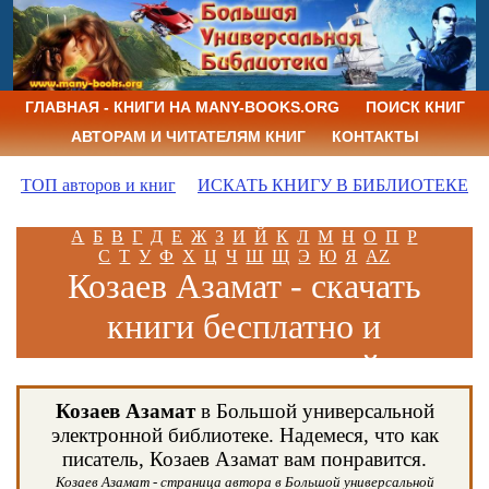
ГЛАВНАЯ - КНИГИ НА MANY-BOOKS.ORG
ПОИСК КНИГ
АВТОРАМ И ЧИТАТЕЛЯМ КНИГ
КОНТАКТЫ
ТОП авторов и книг
ИСКАТЬ КНИГУ В БИБЛИОТЕКЕ
А
Б
В
Г
Д
Е
Ж
З
И
Й
К
Л
М
Н
О
П
Р
С
Т
У
Ф
Х
Ц
Ч
Ш
Щ
Э
Ю
Я
AZ
Козаев Азамат - скачать
книги бесплатно и
читать книги онлайн
Козаев Азамат
в Большой универсальной
электронной библиотеке. Надемеся, что как
писатель, Козаев Азамат вам понравится.
Козаев Азамат - страница автора в Большой универсальной