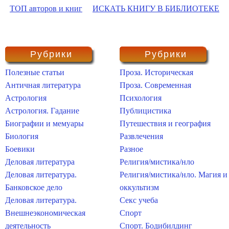
ТОП авторов и книг
ИСКАТЬ КНИГУ В БИБЛИОТЕКЕ
Рубрики
Рубрики
Полезные статьи
Проза. Историческая
Античная литература
Проза. Современная
Астрология
Психология
Астрология. Гадание
Публицистика
Биографии и мемуары
Путешествия и география
Биология
Развлечения
Боевики
Разное
Деловая литература
Религия/мистика/нло
Деловая литература.
Религия/мистика/нло. Магия и
Банковское дело
оккультизм
Деловая литература.
Секс учеба
Внешнеэкономическая
Спорт
деятельность
Спорт. Бодибилдинг