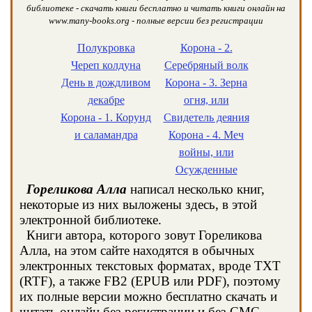
библиотеке - скачать книги бесплатно и читать книги онлайн на
www.many-books.org - полные версии без регистрации
Полукровка
Корона - 2.
Череп колдуна
Серебряный волк
День в дождливом
Корона - 3. Зерна
декабре
огня, или
Корона - 1. Корунд
Свидетель деяния
и саламандра
Корона - 4. Меч
войны, или
Осужденные
Гореликова Алла
написал несколько книг,
некоторые из них выложены здесь, в этой
электронной библиотеке.
Книги автора, которого зовут Гореликова
Алла, на этом сайте находятся в обычных
электронных текстовых форматах, вроде TXT
(RTF), а также FB2 (EPUB или PDF), поэтому
их полные версии можно бесплатно скачать и
читать онлайн без регистрации и без СМС.