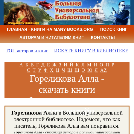
ГЛАВНАЯ - КНИГИ НА MANY-BOOKS.ORG
ПОИСК КНИГ
АВТОРАМ И ЧИТАТЕЛЯМ КНИГ
КОНТАКТЫ
ТОП авторов и книг
ИСКАТЬ КНИГУ В БИБЛИОТЕКЕ
А
Б
В
Г
Д
Е
Ж
З
И
Й
К
Л
М
Н
О
П
Р
С
Т
У
Ф
Х
Ц
Ч
Ш
Щ
Э
Ю
Я
AZ
Гореликова Алла -
скачать книги
бесплатно и читать
книги онлайн
Гореликова Алла
в Большой универсальной
электронной библиотеке. Надемеся, что как
писатель, Гореликова Алла вам понравится.
Гореликова Алла - страница автора в Большой универсальной