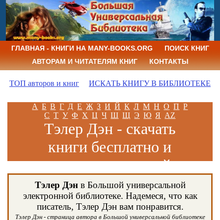
ГЛАВНАЯ - КНИГИ НА MANY-BOOKS.ORG
ПОИСК КНИГ
АВТОРАМ И ЧИТАТЕЛЯМ КНИГ
КОНТАКТЫ
ТОП авторов и книг
ИСКАТЬ КНИГУ В БИБЛИОТЕКЕ
А
Б
В
Г
Д
Е
Ж
З
И
Й
К
Л
М
Н
О
П
Р
С
Т
У
Ф
Х
Ц
Ч
Ш
Щ
Э
Ю
Я
AZ
Тэлер Дэн - скачать
книги бесплатно и
читать книги онлайн
Тэлер Дэн
в Большой универсальной
электронной библиотеке. Надемеся, что как
писатель, Тэлер Дэн вам понравится.
Тэлер Дэн - страница автора в Большой универсальной библиотеке