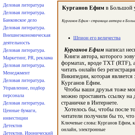
Деловая литература
Курганов Ефим
в Большой у
Деловая литература.
Банковское дело
Курганов Ефим - страница автора в Больш
Деловая литература.
Внешнеэкономическая
Шпион его величества
деятельность
Курганов Ефим
написал нес
Деловая литература.
Книги автора, которого зову
Маркетинг, PR, реклама
форматах, вроде TXT (RTF), 
Деловая литература.
читать онлайн без регистрац
Менеджмент
Википедии, которая является
Деловая литература.
Курганов Ефим.
Управление, подбор
Чтобы ваши друзья тоже могл
персонала
можно проставить ссылку на 
страничке в Интернете.
Деловая литература.
Хотелось бы, чтобы после тог
Ценные бумаги,
читатели получили бы то, что
инвестиции
Ключевые слова: Курганов Ефим, кн
Детектив
онлайн, электронные
Детектив. Иронический