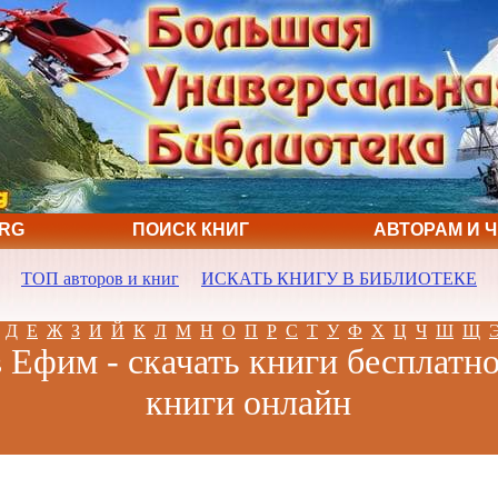
ORG
ПОИСК КНИГ
АВТОРАМ И 
ТОП авторов и книг
ИСКАТЬ КНИГУ В БИБЛИОТЕКЕ
Д
Е
Ж
З
И
Й
К
Л
М
Н
О
П
Р
С
Т
У
Ф
Х
Ц
Ч
Ш
Щ
 Ефим - скачать книги бесплатно
книги онлайн