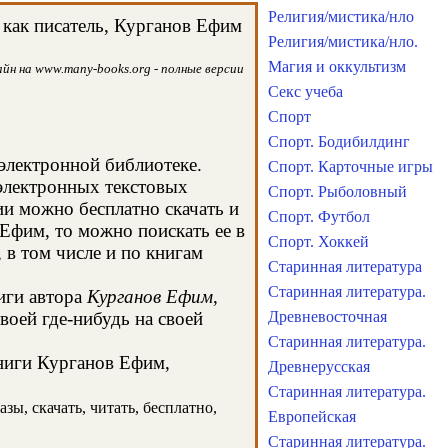
Религия/мистика/нло
 как писатель, Курганов Ефим
Религия/мистика/нло.
Магия и оккультизм
йн на www.many-books.org - полные версии
Секс учеба
Спорт
Спорт. Бодибилдинг
 электронной библиотеке.
Спорт. Карточные игры
 электронных текстовых
Спорт. Рыболовный
и можно бесплатно скачать и
Спорт. Футбол
Ефим, то можно поискать ее в
Спорт. Хоккей
в том числе и по книгам
Старинная литература
Старинная литература.
иги автора
Курганов Ефим
,
воей где-нибудь на своей
Древневосточная
Старинная литература.
книги Курганов Ефим,
Древнерусская
Старинная литература.
зы, скачать, читать, бесплатно,
Европейская
Старинная литература.