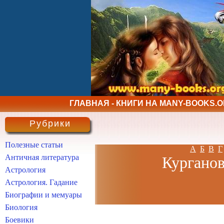
ГЛАВНАЯ - КНИГИ НА MANY-BOOKS.
Рубрики
Полезные статьи
А
Б
В
Г
Античная литература
Курганов
Астрология
Астрология. Гадание
Биографии и мемуары
Биология
Боевики