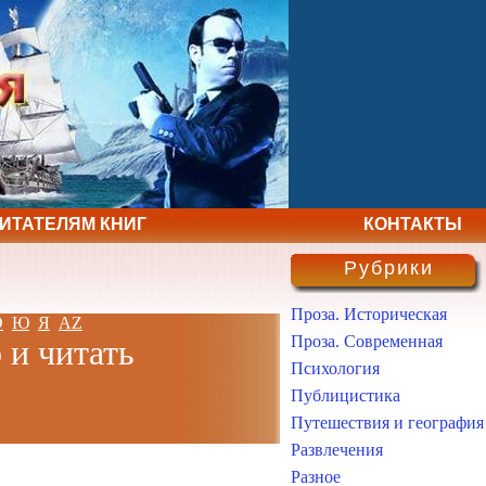
ЧИТАТЕЛЯМ КНИГ
КОНТАКТЫ
Рубрики
Проза. Историческая
Э
Ю
Я
AZ
Проза. Современная
 и читать
Психология
Публицистика
Путешествия и география
Развлечения
Разное