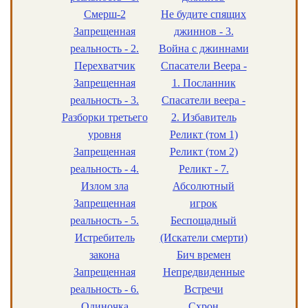
Смерш-2
Не будите спящих
Запрещенная
джиннов - 3.
реальность - 2.
Война с джиннами
Перехватчик
Спасатели Веера -
Запрещенная
1. Посланник
реальность - 3.
Спасатели веера -
Разборки третьего
2. Избавитель
уровня
Реликт (том 1)
Запрещенная
Реликт (том 2)
реальность - 4.
Реликт - 7.
Излом зла
Абсолютный
Запрещенная
игрок
реальность - 5.
Беспощадный
Истребитель
(Искатели смерти)
закона
Бич времен
Запрещенная
Непредвиденные
реальность - 6.
Встречи
Одиночка
Схрон