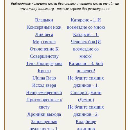
библиотеке - скачать книги бесплатно и читать книги онлайн на
www.many-books.org - полные версии без регистрации
Владыки
Катарсис - 1. И
Консервный нож
возмездие со мною
Лик беса
Катарсис - 1.
Мир светел
Человек боя [И
Отклонение К
возмездие со
Совершенству
мною]
Тень Люциферова
Катарсис - 3. Бой
Крыла
не вечен!
Ultima Ratio
Не будите спящих
Исход зверя
джиннов - 1.
Неперемещенный
Спящий джинн
Приговоренные к
(Демон)
свету
Не будите спящих
Хроники выхода
джиннов - 2.
Запрещенная
Кладбище
реальность - 1.
джиннов