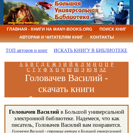
ГЛАВНАЯ - КНИГИ НА MANY-BOOKS.ORG
ПОИСК КНИГ
АВТОРАМ И ЧИТАТЕЛЯМ КНИГ
КОНТАКТЫ
ТОП авторов и книг
ИСКАТЬ КНИГУ В БИБЛИОТЕКЕ
А
Б
В
Г
Д
Е
Ж
З
И
Й
К
Л
М
Н
О
П
Р
С
Т
У
Ф
Х
Ц
Ч
Ш
Щ
Э
Ю
Я
AZ
Головачев Василий -
скачать книги
бесплатно и читать
книги онлайн
Головачев Василий
в Большой универсальной
электронной библиотеке. Надемеся, что как
писатель, Головачев Василий вам понравится.
Головачев Василий - страница автора в Большой универсальной