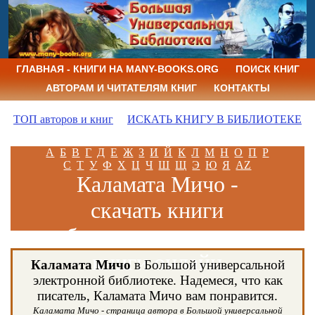
ГЛАВНАЯ - КНИГИ НА MANY-BOOKS.ORG
ПОИСК КНИГ
АВТОРАМ И ЧИТАТЕЛЯМ КНИГ
КОНТАКТЫ
ТОП авторов и книг
ИСКАТЬ КНИГУ В БИБЛИОТЕКЕ
А
Б
В
Г
Д
Е
Ж
З
И
Й
К
Л
М
Н
О
П
Р
С
Т
У
Ф
Х
Ц
Ч
Ш
Щ
Э
Ю
Я
AZ
Каламата Мичо -
скачать книги
бесплатно и читать
книги онлайн
Каламата Мичо
в Большой универсальной
электронной библиотеке. Надемеся, что как
писатель, Каламата Мичо вам понравится.
Каламата Мичо - страница автора в Большой универсальной