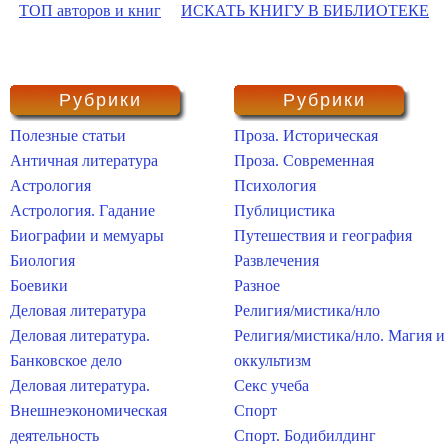
ТОП авторов и книг
ИСКАТЬ КНИГУ В БИБЛИОТЕКЕ
Рубрики
Рубрики
Полезные статьи
Проза. Историческая
Античная литература
Проза. Современная
Астрология
Психология
Астрология. Гадание
Публицистика
Биографии и мемуары
Путешествия и география
Биология
Развлечения
Боевики
Разное
Деловая литература
Религия/мистика/нло
Деловая литература.
Религия/мистика/нло. Магия и
Банковское дело
оккультизм
Деловая литература.
Секс учеба
Внешнеэкономическая
Спорт
деятельность
Спорт. Бодибилдинг