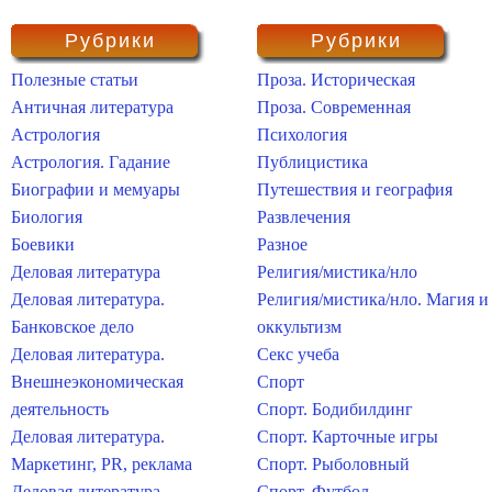
Рубрики
Рубрики
Полезные статьи
Проза. Историческая
Античная литература
Проза. Современная
Астрология
Психология
Астрология. Гадание
Публицистика
Биографии и мемуары
Путешествия и география
Биология
Развлечения
Боевики
Разное
Деловая литература
Религия/мистика/нло
Деловая литература.
Религия/мистика/нло. Магия и
Банковское дело
оккультизм
Деловая литература.
Секс учеба
Внешнеэкономическая
Спорт
деятельность
Спорт. Бодибилдинг
Деловая литература.
Спорт. Карточные игры
Маркетинг, PR, реклама
Спорт. Рыболовный
Деловая литература.
Спорт. Футбол