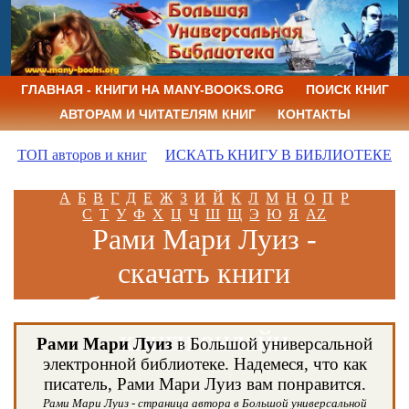
ГЛАВНАЯ - КНИГИ НА MANY-BOOKS.ORG
ПОИСК КНИГ
АВТОРАМ И ЧИТАТЕЛЯМ КНИГ
КОНТАКТЫ
ТОП авторов и книг
ИСКАТЬ КНИГУ В БИБЛИОТЕКЕ
А
Б
В
Г
Д
Е
Ж
З
И
Й
К
Л
М
Н
О
П
Р
С
Т
У
Ф
Х
Ц
Ч
Ш
Щ
Э
Ю
Я
AZ
Рами Мари Луиз -
скачать книги
бесплатно и читать
книги онлайн
Рами Мари Луиз
в Большой универсальной
электронной библиотеке. Надемеся, что как
писатель, Рами Мари Луиз вам понравится.
Рами Мари Луиз - страница автора в Большой универсальной