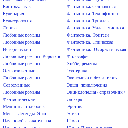
Контркультура
Фантастика. Социальная
Кулинария
Фантастика. Технофэнтези
Культурология
Фантастика. Триллер
Лирика
Фантастика. Ужасы, мистика
Любовные романы
Фантастика. Фэнтези
Любовные романы.
Фантастика. Эпическая
Исторический
Фантастика. Юмористическая
Любовные романы. Короткие
Философия
Любовные романы.
Хобби, ремесла
Остросюжетные
Эзотерика
Любовные романы.
Экономика и бухгалтерия
Современные
Экшн, приключения
Любовные романы.
Энциклопедия / справочник /
Фантастические
словарь
Медицина и здоровье
Эротика
Мифы. Легенды. Эпос
Этика
Научно-образовательная
Юмор
Научно-популярная
Юмор. Программистов