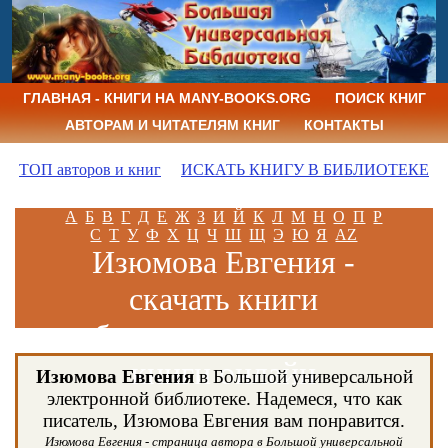
ГЛАВНАЯ - КНИГИ НА MANY-BOOKS.ORG
ПОИСК КНИГ
АВТОРАМ И ЧИТАТЕЛЯМ КНИГ
КОНТАКТЫ
ТОП авторов и книг
ИСКАТЬ КНИГУ В БИБЛИОТЕКЕ
А
Б
В
Г
Д
Е
Ж
З
И
Й
К
Л
М
Н
О
П
Р
С
Т
У
Ф
Х
Ц
Ч
Ш
Щ
Э
Ю
Я
AZ
Изюмова Евгения -
скачать книги
бесплатно и читать
книги онлайн
Изюмова Евгения
в Большой универсальной
электронной библиотеке. Надемеся, что как
писатель, Изюмова Евгения вам понравится.
Изюмова Евгения - страница автора в Большой универсальной