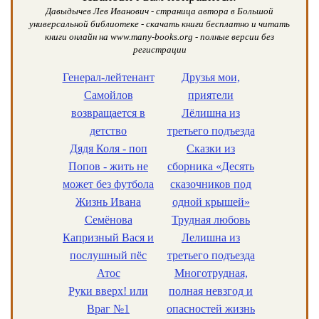
Давыдычев Лев Иванович - страница автора в Большой
универсальной библиотеке - скачать книги бесплатно и читать
книги онлайн на www.many-books.org - полные версии без
регистрации
Генерал-лейтенант
Друзья мои,
Самойлов
приятели
возвращается в
Лёлишна из
детство
третьего подъезда
Дядя Коля - поп
Сказки из
Попов - жить не
сборника «Десять
может без футбола
сказочников под
Жизнь Ивана
одной крышей»
Семёнова
Трудная любовь
Капризный Вася и
Лелишна из
послушный пёс
третьего подъезда
Атос
Многотрудная,
Руки вверх! или
полная невзгод и
Враг №1
опасностей жизнь