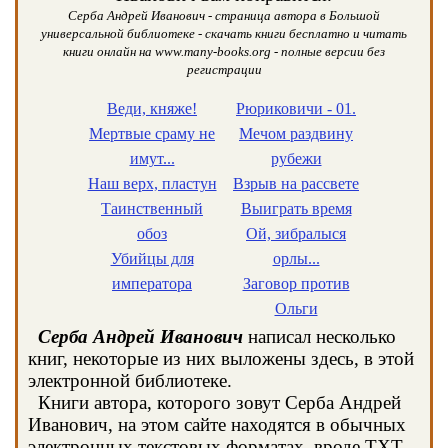
Серба Андрей Иванович - страница автора в Большой
универсальной библиотеке - скачать книги бесплатно и читать
книги онлайн на www.many-books.org - полные версии без
регистрации
Веди, княже!
Рюриковичи - 01.
Мертвые сраму не
Мечом раздвину
имут...
рубежи
Наш верх, пластун
Взрыв на рассвете
Таинственный
Выиграть время
обоз
Ой, зибралыся
Убийцы для
орлы...
императора
Заговор против
Ольги
Серба Андрей Иванович
написал несколько
книг, некоторые из них выложены здесь, в этой
электронной библиотеке.
Книги автора, которого зовут Серба Андрей
Иванович, на этом сайте находятся в обычных
электронных текстовых форматах, вроде TXT