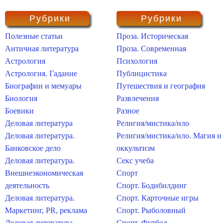
Рубрики
Рубрики
Полезные статьи
Проза. Историческая
Античная литература
Проза. Современная
Астрология
Психология
Астрология. Гадание
Публицистика
Биографии и мемуары
Путешествия и география
Биология
Развлечения
Боевики
Разное
Деловая литература
Религия/мистика/нло
Деловая литература.
Религия/мистика/нло. Магия и
Банковское дело
оккультизм
Деловая литература.
Секс учеба
Внешнеэкономическая
Спорт
деятельность
Спорт. Бодибилдинг
Деловая литература.
Спорт. Карточные игры
Маркетинг, PR, реклама
Спорт. Рыболовный
Деловая литература.
Спорт. Футбол