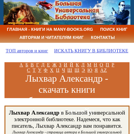
ГЛАВНАЯ - КНИГИ НА MANY-BOOKS.ORG
ПОИСК КНИГ
АВТОРАМ И ЧИТАТЕЛЯМ КНИГ
КОНТАКТЫ
ТОП авторов и книг
ИСКАТЬ КНИГУ В БИБЛИОТЕКЕ
А
Б
В
Г
Д
Е
Ж
З
И
Й
К
Л
М
Н
О
П
Р
С
Т
У
Ф
Х
Ц
Ч
Ш
Щ
Э
Ю
Я
AZ
Лыхвар Александр -
скачать книги
бесплатно и читать
книги онлайн
Лыхвар Александр
в Большой универсальной
электронной библиотеке. Надемеся, что как
писатель, Лыхвар Александр вам понравится.
Лыхвар Александр - страница автора в Большой универсальной