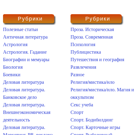
Рубрики
Рубрики
Полезные статьи
Проза. Историческая
Античная литература
Проза. Современная
Астрология
Психология
Астрология. Гадание
Публицистика
Биографии и мемуары
Путешествия и география
Биология
Развлечения
Боевики
Разное
Деловая литература
Религия/мистика/нло
Деловая литература.
Религия/мистика/нло. Магия и
Банковское дело
оккультизм
Деловая литература.
Секс учеба
Внешнеэкономическая
Спорт
деятельность
Спорт. Бодибилдинг
Деловая литература.
Спорт. Карточные игры
Маркетинг, PR, реклама
Спорт. Рыболовный