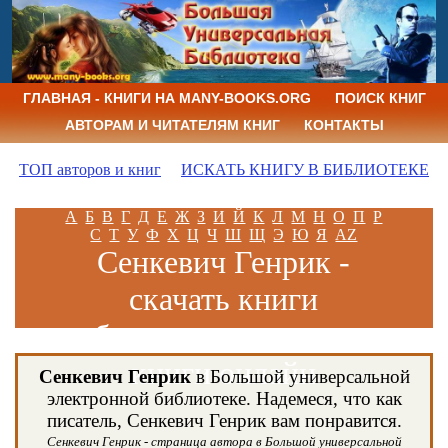
ГЛАВНАЯ - КНИГИ НА MANY-BOOKS.ORG
ПОИСК КНИГ
АВТОРАМ И ЧИТАТЕЛЯМ КНИГ
КОНТАКТЫ
ТОП авторов и книг
ИСКАТЬ КНИГУ В БИБЛИОТЕКЕ
А
Б
В
Г
Д
Е
Ж
З
И
Й
К
Л
М
Н
О
П
Р
С
Т
У
Ф
Х
Ц
Ч
Ш
Щ
Э
Ю
Я
AZ
Сенкевич Генрик -
скачать книги
бесплатно и читать
книги онлайн
Сенкевич Генрик
в Большой универсальной
электронной библиотеке. Надемеся, что как
писатель, Сенкевич Генрик вам понравится.
Сенкевич Генрик - страница автора в Большой универсальной