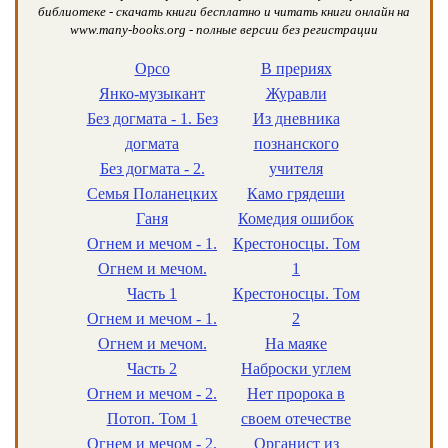
библиотеке - скачать книги бесплатно и читать книги онлайн на
www.many-books.org - полные версии без регистрации
Орсо
В прериях
Янко-музыкант
Журавли
Без догмата - 1. Без
Из дневника
догмата
познанского
Без догмата - 2.
учителя
Семья Поланецких
Камо грядеши
Ганя
Комедия ошибок
Огнем и мечом - 1.
Крестоносцы. Том
Огнем и мечом.
1
Часть 1
Крестоносцы. Том
Огнем и мечом - 1.
2
Огнем и мечом.
На маяке
Часть 2
Наброски углем
Огнем и мечом - 2.
Нет пророка в
Потоп. Том 1
своем отечестве
Огнем и мечом - 2.
Органист из