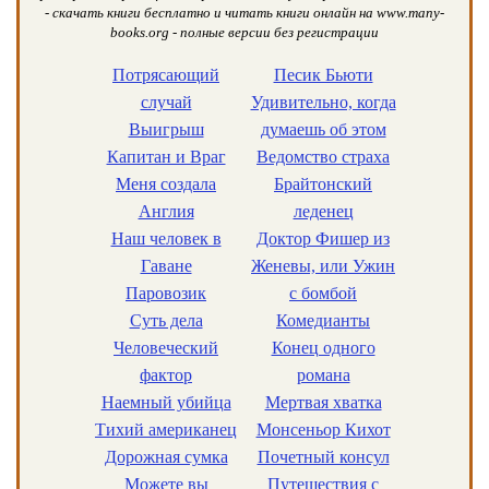
- скачать книги бесплатно и читать книги онлайн на www.many-
books.org - полные версии без регистрации
Потрясающий
Песик Бьюти
случай
Удивительно, когда
Выигрыш
думаешь об этом
Капитан и Враг
Ведомство страха
Меня создала
Брайтонский
Англия
леденец
Наш человек в
Доктор Фишер из
Гаване
Женевы, или Ужин
Паровозик
с бомбой
Суть дела
Комедианты
Человеческий
Конец одного
фактор
романа
Наемный убийца
Мертвая хватка
Тихий американец
Монсеньор Кихот
Дорожная сумка
Почетный консул
Можете вы
Путешествия с