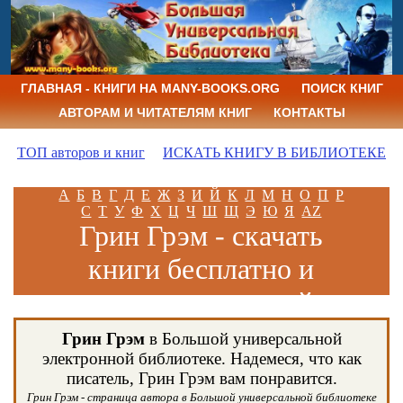
ГЛАВНАЯ - КНИГИ НА MANY-BOOKS.ORG
ПОИСК КНИГ
АВТОРАМ И ЧИТАТЕЛЯМ КНИГ
КОНТАКТЫ
ТОП авторов и книг
ИСКАТЬ КНИГУ В БИБЛИОТЕКЕ
А
Б
В
Г
Д
Е
Ж
З
И
Й
К
Л
М
Н
О
П
Р
С
Т
У
Ф
Х
Ц
Ч
Ш
Щ
Э
Ю
Я
AZ
Грин Грэм - скачать
книги бесплатно и
читать книги онлайн
Грин Грэм
в Большой универсальной
электронной библиотеке. Надемеся, что как
писатель, Грин Грэм вам понравится.
Грин Грэм - страница автора в Большой универсальной библиотеке